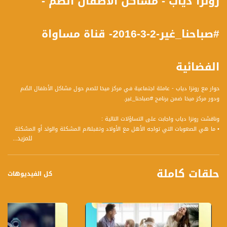
رونزا دياب - مشاكل الأطفال الصُم -
#صباحنا_غير-2-3-2016- قناة مساواة
الفضائية
حوار مع رونزا دياب - عاملة اجتماعية في مركز ميخا للصم حول مشاكل الأطفال الصُم
ودور مركز ميخا ضمن برنامج #صباحنا_غير.
وناقشت رونزا دياب واجابت على التساؤلات التالية :
• ما هي الصعوبات التي تواجه الأهل مع الأولاد وتقبلهم المشكلة والولد أو المشكلة
للمزيد...
كجزء من الطفل؟
• الجمعية تقدم الخدمات للعرب واليهود على حدٍ سواء، هل هناك تأقُلم بين الأطفال /
الأولاد العرب واليهود في هذه المراكز؟
حلقات كاملة
• كيف يتم توجيه الأهل إلى مركز ميخا؟
كل الفيديوهات
• من ناحية ماليّة – مَن يقوم بتمويل ودعم هؤلاء الأطفال الصُم؟
• مَن يُقدم الاليات التي يحتاجها المركِز، وهل هناك اناس يتطوعون لدعم المركز؟
• هل يتم إعادة الأطفال إلى بيوتهم يوميًا؟ وإذا كان نعم فما هي ساعات الدوام في
المركِز؟
• هل هناك حالات مِن المشاكل السمعية التي تمّت معالَجتُها؟