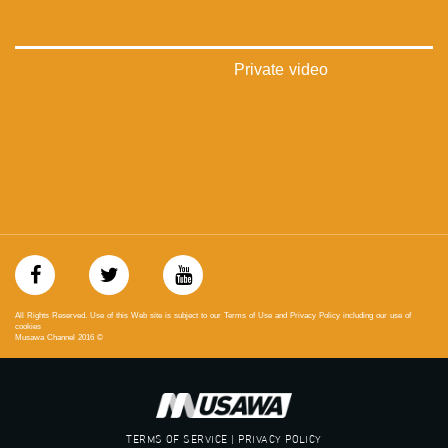
48_#
‫#‏فلسطين_٤٨‬
‫#‏فلسطين_48‬
‪falasteen_48#‎‬
Private video
‫#‏عرب_٤٨
‪‎arab_48#‬
‫#‏تواصل‬
‫#‏اكسر_حصارك‬
‫#‏بلشنا_نرجع‬
‫#‏شعب_واحد‬
‪#‎mosawah‬
#musawa
#musawachannel
mosawah.com#
#musawachannel.com
‪#‎Equality‬
All Rights Reserved. Use of this Web site is subject to our Terms of Use and Privacy Policy including our use of
‪#‎égalité‬
cookies
Musawa Channel
2016
©
‫#‏مساواة‬
‫#‏حق‬
‫#‏عدالة‬
‫#‏تساوٍ‬
‫#‏تعادل‬
TERMS OF SERVICE | PRIVACY POLICY
‫#‏تماثل‬