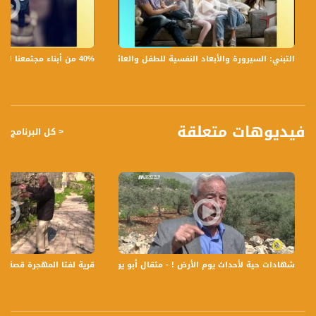
• هل يقتصر دورهم على توجيه وتوعية وتعليم الأطفال – أم أنّ المركز يوفر طاقم طبي
يفحص الطلاب باستمرار ويوجه الأهل إلى العلاجات؟
• ما هو الجيل الأكثر صعوبة في التعامُل لأصحاب الإعاقة السمعية؟
40% من أبناء مجتمعنا لا يشعرون بالأمان في بلداتهم!،الكاملة،صباحنا غير،28.6.2019،قناة مساواة
التبني: السيرورة والأبعاد النفسية للطفل والعائلة،الكاملة،صباحنا غير،30.6.2019،قناة مساواة
لمتابعي قناة مساواة الفضائية - تسجيل حلقة 2-3-2016 على قناة اليوتيوب الرسمية
برنامج صباحنا غير يأتيكم يومياً عدا السبت في تمام الساعة 9:30 صباحاً بتوقيت القدس مع
الاعلاميين دريد لداوي و عفاف الشيني وليلى القيش نتحدث من خلاله في موضوعات
كثيرة ومتنوعة وضيوف مختلفين كل يوم .
فيديوهات متعلقة
< كل البرنامج
ضيوف الحلقة هم :
1- د. ميري توتري – محاضِرة وباحثة في العلوم السياسية - في كلية اورانيم وجامعة حيفا
2- د. خالد ابو عُصبة – محاضر وباحث – دكتوراة في علم الاجتماع – في كلية بيت بيرل
والجامعة العبرية .
3- رونزا دياب – مركز ميخا للصم - حيفا
4- محمد أسدي - فنان
5- سمر سماوي - مسؤولة عن التطوير الصحي في المجتمع العربي
6- أحمد صفي – أخصائي تغذية طبيعية
شهادات حية لأحداث يوم الأرض ! - مثقال أبو يونس - صباحناغير - 27.3.2018، قناة مساواة
قرية لفتا المهجرة قصة القرية و
قناة مساواة الفضائية، صوت فلسطينيي الداخل - لاول مرة منذ ٧٠ عام
قناة مساواة الفضائية تبث عبر الحيّز الفضائي الفلسطيني PalSat وعلى مدار القمر
NileSat من خلال التردد التالي :