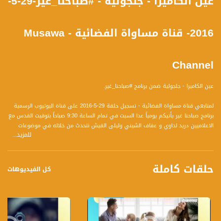
عين الكاميرا - جلجولية - #صباحنا_غير-29-5-
2016- قناة مساواة الفضائية - Musawa
Channel
عين الكاميرا - جلجولية ضمن برنامج #صباحنا_غير.
لمتابعي قناة مساواة الفضائية - تسجيل حلقة 29-5-2016 على قناة اليوتيوب الرسمية
برنامج صباحنا غير يأتيكم يومياً عدا السبت في تمام الساعة 9:30 صباحاً بتوقيت القدس مع
الاعلاميين دريد لداوي و عفاف الشيني وليلى القيش نتحدث من خلاله في موضوعات
للمزيد...
كثيرة ومتنوعة وضيوف مختلفين كل يوم .
قناة مساواة الفضائية، صوت فلسطينيي الداخل - لاول مرة منذ ٧٠ عام
حلقات كاملة
كل الفيديوهات
قناة مساواة الفضائية تبث عبر الحيّز الفضائي الفلسطيني PalSat وعلى مدار القمر
NileSat من خلال التردد التالي :
Downlink frequency - الترد :
12645 MHZ