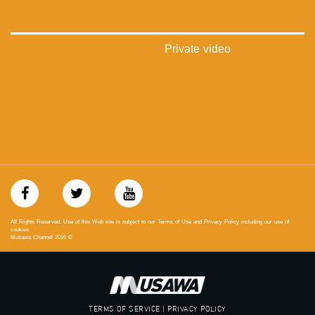
‫#‏تساوٍ‬
‫#‏تعادل‬
‫#‏تماثل‬
‫#‏تسوية‬
Private video
‫#‏معادلة‬
All Rights Reserved. Use of this Web site is subject to our Terms of Use and Privacy Policy including our use of
cookies
Musawa Channel
2016
©
TERMS OF SERVICE | PRIVACY POLICY