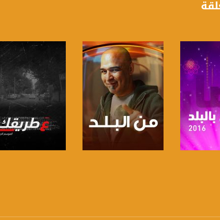
لقة
https://www.youtube.com/channel/UCwJbDUmIxc-J
https://www.pinterest.
https://vimeo.
u/0/b/115185778161375637310/115185778161375637310/posts/p/pub?_ga=1.123333704.2101
برنامج
صفحة البرنامج
صفحة البرنامج