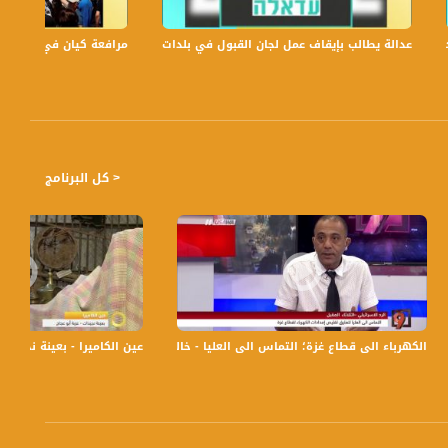
عدالة يطالب بإيقاف عمل لجان القبول في بلدات الجليل والنقب،الكاملة،صباحنا غير،.6
مرافعة كيان في الولايات ا
< كل البرنامج
لفضائية
الكهرباء الى قطاع غزة؛ التماس الى العليا - خالد دسوقي - التاسعة مع رمزي حكيم - 4-8-
عين الكاميرا - بعينة نجيدات "عزبة ابو حجاج 