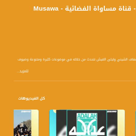
عين الكاميرا - كنيسة القيامة - #صباحنا_غير- 25-3-2016- قناة مساواة الفضائية - Musawa
 بتوقيت القدس مع الاعلاميين دريد لداوي و عفاف الشيني وليلى القيش نتحدث من خلاله في موضوعات كثيرة ومتنوعة وضيوف
للمزيد...
كل الفيديوهات