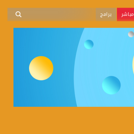
باشر
برامج