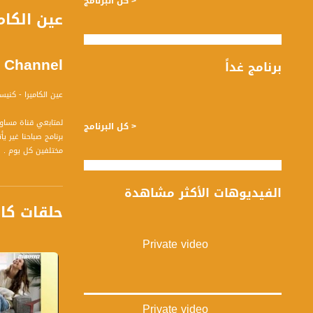
< كل البرنامج
Channel
برنامج غداً
عين الكاميرا - كنيس
لمتابعي قناة مساواة الفضائية - ت
< كل البرنامج
مختلفين كل يوم .
قناة مساواة الفضائي
الفيديوهات الأكثر مشاهدة
حلقات كا
قناة مساواة الفضائية تبث عبر الحيّز 
Downlink frequency - الترد
Private video
12645 MHZ
Polarity - الاستقطاب:
Horizontal
Private video