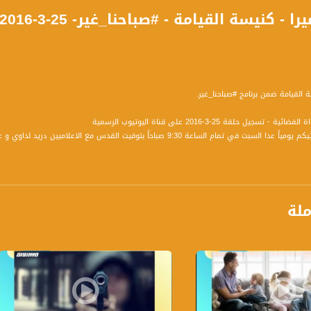
ة القيامة ضمن برنامج #صباحنا_غير.
سجيل حلقة 25-3-2016 على قناة اليوتيوب الرسمية
برنامج صباحنا غير يأتيكم يومياً عدا السبت في تمام الساعة 9:30 صباحاً
ة، صوت فلسطينيي الداخل - لاول مرة منذ ٧٠ عام
ملة
الفضائي الفلسطيني PalSat وعلى مدار القمر NileSat من خلال التردد التالي :
 :