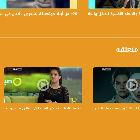
40% من أبناء مجتمعنا لا يشعرون بالأمان في بلداتهم!،الكاملة،صباحنا غير،28.6.2019،قناة مساواة
بعاد النفسية للطفل والعائلة،الكاملة،صباحنا غير،30.6.2019،قناة مساواة
متعلقة
anafalasteeni@m
www.mu
 مساواة الفضائية
صدمة الاصابة بمرض السرطان ،اماني فارس، صباحنا غير،18-5-2018،قناة مساواة ا
https://www.facebook.
https://twitter