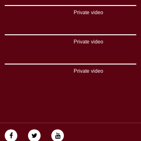
بريد الكتروني:
Private video
anafalasteeni@musawachannel.com
للتفاعل:
Private video
الموقع الالكتروني:
www.musawachannel.com
فيسبوك:
https://www.facebook.com/musawachannel
Private video
تويتر:
https://twitter.com/musawachannel
يوتيوب:
https://www.youtube.com/channel/UCwJbDUmIxc-JX8PX53ek2Zg/feed
بينترست:
https://www.pinterest.com/musawachannel
فيميو: