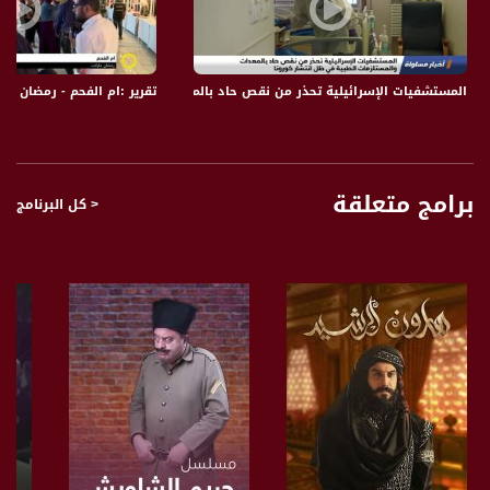
فوق القانون»، وبمنأى عن أي محاسبة
واشنطن التي لم تعد تُعير أية أهمية للقوانين الدولية، ولا للمجتمع الدولي أو قرارات
الأمم المتحدة، وفي مقدمتها القرار رقم (194)؛ الخاص بحق العودة للاجئين، والذي
بموجبه أُنشئت «الأونروا»؛ للإشراف على رعاية هؤلاء، تسعى الآن لشطبه من الذاكرة
تقرير :ام الفحم - رمضان ماركت ،صباحنا غير،10-6-
المستشفيات الإسرائيلية تحذر من نقص حاد بالمعدات والمستلزمات الطبية في ظل انتشا
التاريخية، ومن أرشيف الأمم المتحدة؛ بعد فرض تعريفها هي للاجئ الفلسطيني، القائم
على تزوير الحقائق، وقلب معطيات التاريخ، وتجيير كل ذلك لمصلحة إسرائيل، فالمشروع
الأمريكي الجديد، الذي قدمه عضو الكونجرس الجمهوري دوج لامبورن، يُعيد صياغة تعريف
اللاجئين الفلسطينيين؛ بالأشخاص الذين غادروا الأراضي الفلسطينية بين عامي 1946
و1948، ولا يشمل أطفالهم أو أحفادهم، كما يستثني الأشخاص، الذين حازوا جنسية دولة
برامج متعلقة
< كل البرنامج
أخرى، وبحسب هذه الصياغة، فإن عدد اللاجئين الرسمي، سيتضاءل من خمسة ملايين
و300 ألف، بحسب الأمم المتحدة إلى عشرات الآلاف فقط. وبحسب المشرع الأمريكي، فإن
«الأمم المتحدة خلقت (أونروا) للمساعدة في إعادة (توطين) 600 ألف فلسطيني؛ ولكن،
وبعد 70 عاماً من ذلك (أونروا) تدعي أن هناك خمسة ملايين و300 ألف لاجئ فلسطيني
في العالم، وقامت بتضخيم ميزانيتها، وخلقت مشكلة لاجئين أبديه لا تنتهي» وفق
تعبيره.
واشنطن تريد تحويل ملايين اللاجئين الفلسطينيين إلى بضع عشرات من الآلاف، حتى لا
يشكلوا أي مشكلة في أية مفاوضات محتملة، وبالتالي يسهل عليها تصفية ما تبقى من
القضية الفلسطينية.
قناة مساواة الفضائية، صوت فلسطينيي الداخل - لاول مرة منذ ٧٠ عام
قناة مساواة الفضائية تبث عبر الحيّز الفضائي الفلسطيني PalSat وعلى مدار القمر