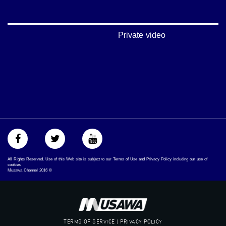
#بلشنا_نرجع
#شعب_واحد
#mosawah
#musawa
Private video
#musawachannel
mosawah.com#
#musawachannel.com
#Equality
#égalité
#مساواة
#حق
#عدالة
#تساوٍ
#تعادل
#تماثل
#تسوية
All Rights Reserved. Use of this Web site is subject to our Terms of Use and Privacy Policy including our use of
#معادلة
cookies
Musawa Channel
2016
©
TERMS OF SERVICE | PRIVACY POLICY