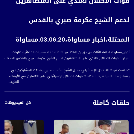
قوات الاحتلال تعتدي على المتظاهرين
لدعم الشيخ عكرمة صبري بالقدس
المحتلة،اخبار مساواة،03.06.20.مساواة
اَخبار_مساواة لحلقة الثالث من حزيران 2020 عبر شاشة قناة مساواة الفضائية تناولت
عنوان : قوات الاحتلال تعتدي على المتظاهرين لدعم الشيخ عكرمة صبري بالقدس المحتلة
"داهمت قوات الاحتلال الإسرائيلي، منزل الشيخ عكرمة صبري وقمعت المشاركين في
وقفة إسناد له وتنديدا باعتداءات قوات الاحتلال الإسرائيلي على العاملين في الأوقاف
للمزيد...
الإسلامية.
وشارك العشرات من أبناء القدس ونواب من القائمة المشتركة ضد ما يتعرض له
حلقات كاملة
المقدسيون من مضايقات، ما أدى إلى اعتقال اثنين من المشاركين في الفعالية، التي
كل الفيديوهات
جرت أمام منزل الشيخ صبري.
هذا وتمنع الشرطة الإسرائيلية الشيخ صبري من دخول المسجد الأقصى منذ أكثر من
أربعة أشهر، بموجب قرار ينتهي سريانه يوم الخميس، واستدعته للتحقيق وتسليمه أمر
إبعاد جديد.