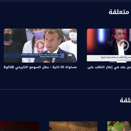
الية :
متعلقة
شو بالبلد راح بطل عليكم كل خميس بهالوقت الساعة 9:00 مساء بتوقيت القدس
مساواة 60 ثانية : بطل السومو التاريخي هاكوهو يقرر الإعتزال
 بعد في إطار التغلب على مصاعب إجراءات كورونا،مضر يونس،بانوراما مساواة،18.03
ة، صوت فلسطينيي الداخل - لاول مرة منذ ٧٠ عام
الفضائي الفلسطيني PalSat وعلى مدار القمر NileSat من خلال التردد التالي :
لقة
 :