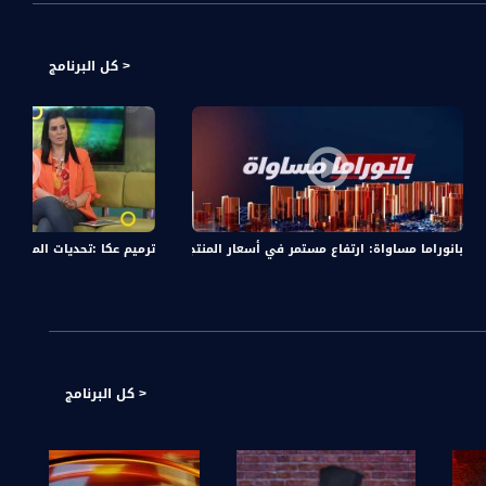
< كل البرنامج
 وعلى مدار ساعة ونص راح نتعرف على شخصيات مميزة، جاي من مجالات مختلفة بسهرة ولا أحلى مع فادي زغايرة
بانوراما مساواة: ارتفاع مستمر في أسعار المنتجات
ترميم عكا :تحديات المدينة بين ا
< كل البرنامج