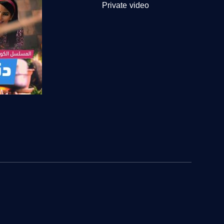
Horizontal
Private video
Symb.Rate - معدل الترميز:
27.500 MS/s
FEC - تصحيح الخطأ :
5/6
عربسات Arabsat Badr 4 at 26.0 east
DL: 11958 H
صفحة ال
SR: 27500
FEC: 5/6
للتواصل:
بريد الكتروني:
usawachannel.com
للتفاعل:
الموقع الالكتروني: