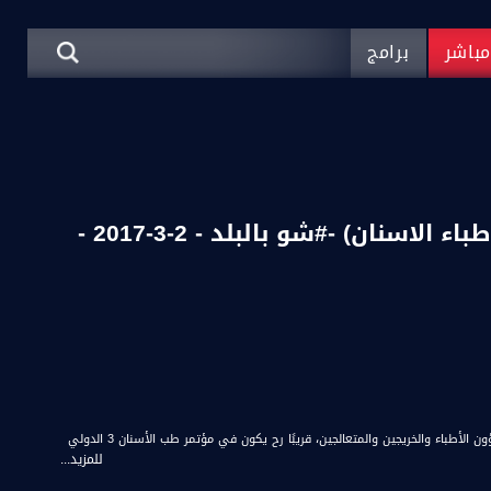
باشر
برامج
قوانين الصحة المجانية - د. فخري حسن (رئيس جمعية أطباء الاسنان) -#شو بالبلد - 2-3-2017 -
** جمعية أطباء الأسنان العرب في اسرائيل، هي جمعية تمثل معظم الأطباء العرب في البلاد، والتي تهتم في شؤون الأطباء والخريجين والمتعالجين، قريبًا رح يكون في مؤتمر طب الأسنان 3 الدولي
للمزيد...