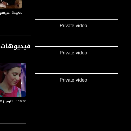
حكومة نتنياهو غ
Private video
المحاور :
سيد رام ما الذي ير
חבר הכנסת בן ברק
فيديوهات 
ما هو موقف حزب كا
Private video
מה היא עמדתכם בכח
حزب الليكود يقول أ
בליכוד אומרים, במ
Private video
في هذا السياق قائم
בהקשר זה הרשימה ש
19:00 : اكتوبر زهر في الرملة - فعاليات ثقافية هذا المساء - 10.10.2019-قناة مساواة
نتنياهو توجّه للعر
נתניהו פנה למצבי
سيناريوهات بعد الا
בתרחישים שלאחר ה