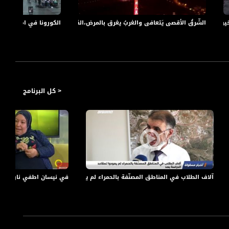
: هل نحن ذاهبون الى انتخابات رابعة؟،الكاملة،أكتواليا15.4
الشّرقُ الأقصى يَتعافى والغربُ يغرق بالمرض،الكاملة،أكتواليا،10.04.20،مساواة
الكورونا في امريكا : من ال
< كل البرنامج
רה הערבית: מהי תגובתך, מה אתה חושב על כך?
ים?
 بالاعتقال للتحقيق في جرائم حرب
آلاف الطلاب في المناطق المصنّفة بالحمراء لم يعودوا لمقاعد الدراسة بعد،تقرير،اخبا
في نيسان اطفي نارك.. وافتح شب
 לא פונה לערבים בתקשורת הערבית?
ות של המשותפת?