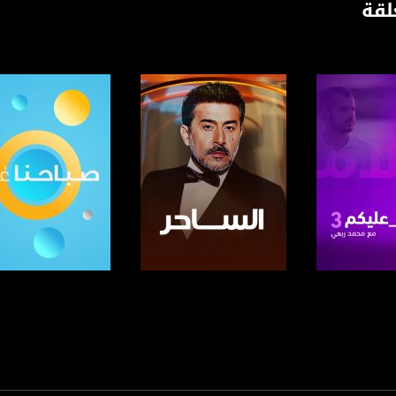
لقة
רק תודה לך שהיית איתנו מהרצליה .
 يُبث في نهاية الأسبوع ويتطرق لأهم الأخبار القضايا والعناوين المحلية والإقليمية.
اسي ولا يمكن الفصل بينهما يطرح "أكتواليا في أسبوع" الشؤون السياسية القضايا الاجتماعية و
امج- استعراض أهم القضايا التي تؤثر على حياتنا، من خلال:
 العناوين التي جاءت في الصحافة الاسرائيلية،
اس في تقارير/ استفتاءات حية نجريها في الميدان في قرانا ومدننا،
 وقضايا مركزية من خلال استضافة ضيوف من الخبراء والمختصين من عدة مجالات مختلفة، في الح
هواري. يبُث البرنامج مساء كل سبت، 21:30
لبرنامج
صفحة البرنامج
صفحة البرنامج
ة، صوت فلسطينيي الداخل - لاول مرة منذ ٧٠ عام
الفضائي الفلسطيني PalSat وعلى مدار القمر NileSat من خلال التردد التالي :