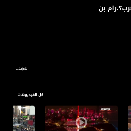
رب؟،رام بن
للمزيد...
كل الفيديوهات