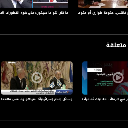
انتس، حكومة طوارئ أم حكومة لضم الأراضي الفلسطينية؟،الكاملة،أكتواليا،22.04.2020
ما كان هو ما سيكون: على ضوء التطورات الاخيرة
يده حزب كاحول لافان من العرب؟
: מה המסר של כחול לבן למצביעים הערבים? מה רוצה מפלגת כחול לבן מהערבים ?
متعلقة
حول لافان من القضايا التي تهم العرب: قانون القومية وقانون كمينيتس؟
ול לבן לגבי הסוגיות המעניינות את הערבים: חוק הלאום, חוק קמיניץ?
نه الوحيد القادر على حل مشاكل العنف بالمجتمع العربي ، قضية العنف: ما هو موقفكم منها؟
ודעות המופנות למצביעים הערבים, שהם היחידים שיכולים לטפל בבעיית האלימות הגואה בחב
تكم هي قائمة الجنرالات ورجال الأمن، هل هذا يعني توجها أكثر تصلبا نحو العرب؟
לכם מצטיינת בריבוי רמטכ"לים ואנשי צבא, האם זה אומר יותר נוקשות בגישה לאזרחים הערב
وسائل إعلام إسرائيلية: نتنياهو وغانتس مهددان
ب من خلال وسيلة إعلام عربية: لماذا لا يتحدث غانتس مع العرب، من خلال وسيلة عربية؟
עים הערבים דרך כלי תקשורת ערבי, למה המועמד שלכם לראשות הממשלה חבר הכנסת בני גנץ
نتخابات: حكومة وحدة وطنية، أو حكومة أقلية بدعم من المشتركة?
בחירות: יש סיכוי לממשלת אחדות? האם יש סיכוי לממשלת מיעוט בתמיכה מבחוץ או הימנע