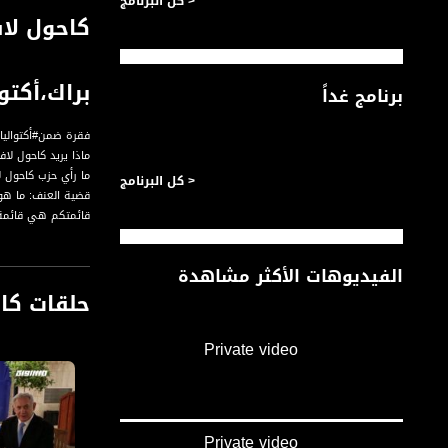
< كل البرنامج
كاحول لاف
براك،أكتواليا،25.02.2020.
برنامج غداً
فقرة ضمن#أكتواليا لحلقة الخامس وال
ماذا يريد كاحول لاف
ما رأي حزب كاحول ل
< كل البرنامج
قضية العنف: ما هو
قائمتكم هي قائمة ا
كاحول لافان يتبع ن
ما رأيك بتوجه نتني
الفيديوهات الأكثر مشاهدة
نتنياهو توجه للعرب
حلقات كا
حملة كاحول لافان 
لماذا ترفضون التعا
سيناريوهات بعد الا
Private video
الضيف :
1.النائب رام بن براك، عضو كنيست عن حزب كاحول لافان، ونائب رئيس الموساد والقائم بأعماله سابقًا
Private video