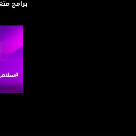
برامج متع
חבר הכנסת רם בן ב
----
#أكتواليا هو برنامج
لأن الشخصي هو السي
يتم - من خلال البرن
التطرق للأخبار وأهم
كما نستشف آراء الن
ويتم استعراض محاور
وتوقع ما سيكون.
اعداد وتقديم: ايمان 
صفحة ا
قناة مساواة الفضائي
قناة مساواة الفضائية تبث عبر الحيّز 