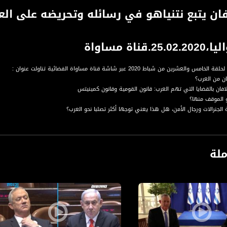
ان يتبع نتنياهو في رسائله وتحريضه على الع
قناة مساواة
عشرين من شباط 2020 عبر شاشة قناة مساواة الفضائية تناولت عنوان :
ان من العرب؟
افان بالقضايا التي تهم العرب: قانون القومية وقانون كمينيتس
 الموقف منها؟
لجنرالات ورجال الأمن، هل هذا يعني توجها أكثر تصلبا نحو العرب؟
تنياهو في رسائله وتحريضه على العرب؟
اهو للمصوتين العرب؟ زيارته الى كفر قاسم؟
 من خلال وسيلة إعلام عربية: لماذا لا يتحدث غانتس مع العرب؟
ملة
الموجهة للعرب
ون مع المشتركة: هل هي تصريحات ما قبل الانتخابات؟
نتخابات: حكومة وحدة وطنية، او حكومة اقلية بدعم من المشتركة