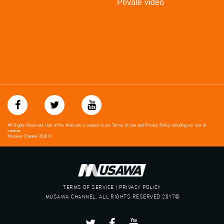
Private video
‫#‏فلسطين_48‬
‪falasteen_48#‎‬
‫#‏عرب_٤٨
‪‎arab_48#‬
‫#‏تواصل‬
‫#‏اكسر_حصارك‬
‫#‏بلشنا_نرجع‬
‫#‏شعب_واحد‬
‪#‎mosawah‬
#musawa
#musawachannel
mosawah.com#
All Rights Reserved. Use of this Web site is subject to our Terms of Use and Privacy Policy including our use of
#musawachannel.com
cookies
Musawa Channel
2016
©
‪#‎Equality‬
‪#‎égalité‬
‫#‏مساواة‬
‫#‏حق‬
‫#‏عدالة‬
TERMS OF SERVICE | PRIVACY POLICY
‫#‏تساوٍ‬
©2017 MUSAWA CHANNEL. ALL RIGHTS RESERVED.
‫#‏تعادل‬
‫#‏تماثل‬
‫#‏تسوية‬