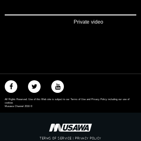
‫#‏تماثل‬
‫#‏تسوية‬
‫#‏معادلة‬
Private video
All Rights Reserved. Use of this Web site is subject to our Terms of Use and Privacy Policy including our use of
cookies
Musawa Channel
2016
©
TERMS OF SERVICE | PRIVACY POLICY