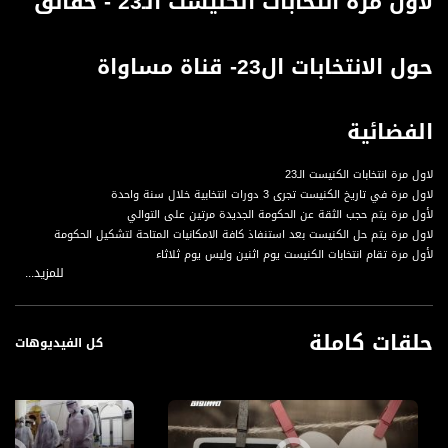
لاول مرة انتخابات الكنيست الـ23 - حقائق
حول الانتخابات ال23- قناة مساواة
الفضائية
لاول مرة انتخابات الكنيست الـ23
لاول مرة في تاريخ الكنيست تجرى 3 دورات انتخابية خلال سنة واحدة
لأول مرة يتم حجب الثقة عن الحكومة الجديدة مرتين على التوالي
لاول مرة يتم حل الكنيست بعد استنفاذ كافة الامكانيات المتاحة لتشكيل الحكومة
لأول مرة تقام انتخابات الكنيست يوم اثنين وليس يوم ثلاثاء
للمزيد...
قناة مساواة الفضائية، صوت فلسطينيي الداخل - لاول مرة منذ ٧٠ عام
قناة مساواة الفضائية تبث عبر الحيّز الفضائي الفلسطيني PalSat وعلى مدار القمر
حلقات كاملة
NileSat من خلال التردد التالي :
كل الفيديوهات
Downlink frequency - الترد :
12645 MHZ
Polarity - الاستقطاب: