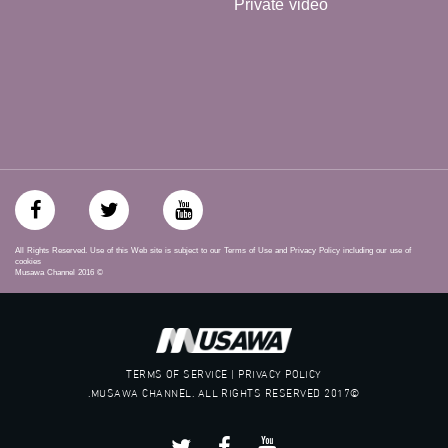
Private video
mosawah.com#
#musawachannel.com
‪#‎Equality‬
‪#‎égalité‬
‫#‏مساواة‬
‫#‏حق‬
‫#‏عدالة‬
‫#‏تساوٍ‬
‫#‏تعادل‬
‫#‏تماثل‬
‫#‏تسوية‬
‫#‏معادلة‬
All Rights Reserved. Use of this Web site is subject to our Terms of Use and Privacy Policy including our use of
cookies
Musawa Channel
2016
©
TERMS OF SERVICE | PRIVACY POLICY
©2017 MUSAWA CHANNEL. ALL RIGHTS RESERVED.