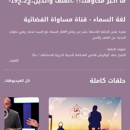
ما أكبر مخاوفك؟! ،العنف والدين،ج2،ح19-
لغة السماء - قناة مساواة الفضائية
فقرة ضمن الحلقة التاسعة عشر من برنامج #لغة_السماء مع السيد محمد ربعي تناولت
الحديث عن العنف والدين .
ضيوف الحلقة :
الشيخ عماد أبوالريش قاضي المحكمة الدينية الدرزية للاستئناف / عكا
للمزيد...
هيام محاميد ،عاملة اجتماعية
محاور التالية :
حلقات كاملة
1 ما سبب ازدياد وتيرة العنف في المجتمع الفلسطيني؟
كل الفيديوهات
2 ما أكبر مخاوفك؟
3 هل تلجأ للعنف للحصول على حقك المهضوم؟
الحوار أصل اسلامي ثابت، كما أنه أصل انساني لا غنى عنه، لتحقيق السلام و التعايش و
قبول الآخر، إيمانا بسنة الإخلاف بين البشر التي أرادها الله عز وجل، كما لا غنى عن الهواء
والماء للحياة، ومن هنا أتى برنامج " لغة السماء"