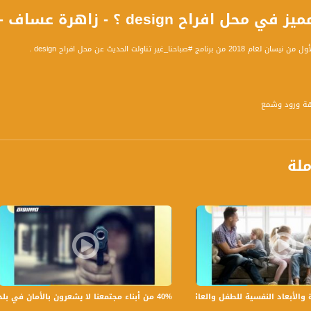
design ؟ - زاهرة عساف - صباحنا غير- 1.4.2018- قناة مساواة
ج #صباحنا_غير تناولت الحديث عن محل افراح design .
قة ورود وشمع
يومياً عدا السبت في تمام الساعة 9:00 صباحاً بتوقيت القدس
ملة
ة، صوت فلسطينيي الداخل - لاول مرة منذ ٧٠ عام
الفضائي الفلسطيني PalSat وعلى مدار القمر NileSat من خلال التردد التالي :
 :
40% من أبناء مجتمعنا لا يشعرون بالأمان في بلداتهم!،الكاملة،صباحنا غير،28.6.2019،قناة مساواة
بعاد النفسية للطفل والعائلة،الكاملة،صباحنا غير،30.6.2019،قناة مساواة