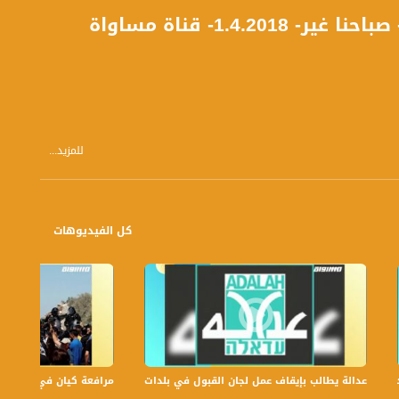
للمزيد...
كل الفيديوهات
عدالة يطالب بإيقاف عمل لجان القبول في بلدات الجليل والنقب،الكاملة،صباحنا غير،.6
مرافعة كيان في الولايات ا