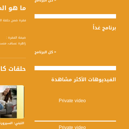
< كل البرنامج
ما هو المميز في محل افراح 
فقرة ضمن حلقة الأول من نيسان لعام 2018 من برنام
برنامج غداً
ضيفة الفقرة :
زاهرة عساف، منس
تسجيل حلقة 1 - 4 -2018 على قناة اليوتيوب الرسمية
< كل البرنامج
برنامج #صباحنا_غير يأتيكم 
حلقات كا
قناة مساواة الفضائي
الفيديوهات الأكثر مشاهدة
قناة مساواة الفضائية تبث عبر الحيّز 
Downlink frequency - الترد
Private video
12645 MHZ
Polarity - الاستقطاب:
Horizontal
التبني: السيرورة والأ
Private video