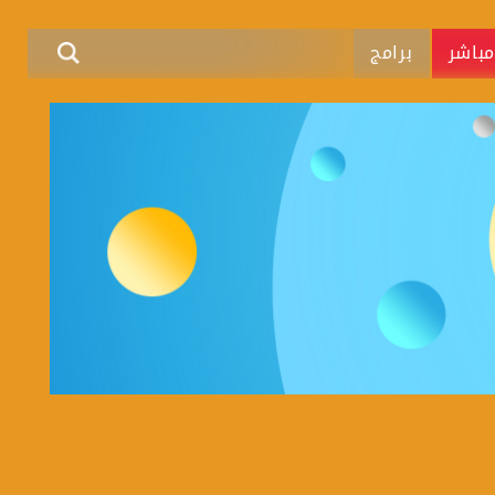
باشر
برامج