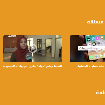
متعلقة
النقب: برنامج "رواد" لتعزيز التوجيه الاكاديمي ،مراسلون،31.3.2019- قناة مساواة
anafalasteeni@m
لقة
www.mu