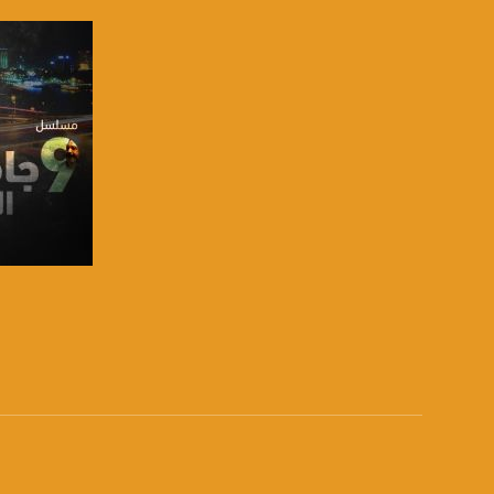
فيسبوك:
com/musawachannel
تويتر:
.com/musawachannel
يوتيوب:
X8PX53ek2Zg/feed
بينترست:
com/musawachannel
فيميو:
com/musawachannel
صفحة ال
غوغل+:
815806.1418341384
#_٤٨
48_#
‫#‏فلسطين_٤٨‬
‫#‏فلسطين_48‬