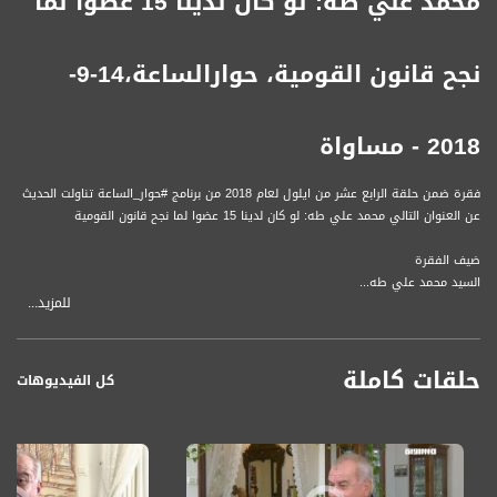
محمد علي طه: لو كان لدينا 15 عضوا لما
نجح قانون القومية، حوارالساعة،14-9-
2018 - مساواة
فقرة ضمن حلقة الرابع عشر من ايلول لعام 2018 من برنامج #حوار_الساعة تناولت الحديث
عن العنوان التالي محمد علي طه: لو كان لدينا 15 عضوا لما نجح قانون القومية
ضيف الفقرة
السيد محمد علي طه...
للمزيد...
تسجيل حلقة 14- 9 -2018 على قناة اليوتيوب الرسمية
حلقات كاملة
برنامج #حوار_الساعة يأتيكم الجمعة في تمام الساعة 11:00 مساءً بتوقيت القدس
كل الفيديوهات
حوار الساعة هو برنامج حواري أسبوعي يناقش أبرز قضايا الساعة وأحداثها مع الخبراء أو
المسؤولين أو صناع القرار. يقدمه: محمد مجادلة