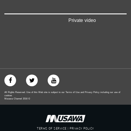
#musawachannel
mosawah.com#
#musawachannel.com
‪#‎Equality‬
Private video
‪#‎égalité‬
‫#‏مساواة‬
‫#‏حق‬
‫#‏عدالة‬
‫#‏تساوٍ‬
‫#‏تعادل‬
‫#‏تماثل‬
‫#‏تسوية‬
‫#‏معادلة‬
All Rights Reserved. Use of this Web site is subject to our Terms of Use and Privacy Policy including our use of
cookies
Musawa Channel
2016
©
TERMS OF SERVICE | PRIVACY POLICY