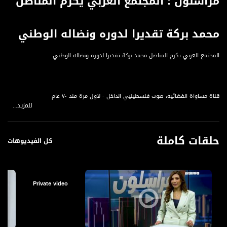
مراسلون : المجتمع العربي يكرم المناضل
محمد بركة تقديرا لدوره ونضاله الوطني
المجتمع العربي يكرم المناضل محمد بركة تقديرا لدوره ونضاله الوطني
قناة مساواة الفضائية، صوت فلسطينيي الداخل - لاول مرة منذ ٧٠ عام
للمزيد...
قناة مساواة الفضائية تبث عبر الحيّز الفضائي الفلسطيني PalSat وعلى مدار القمر
NileSat من خلال التردد التالي :
حلقات كاملة
كل الفيديوهات
Nilesat at 8.0 east (Musawa SD)
Frequency: 12645 H
Symbol Rate: 27500
Private video
FEC: 3/4
Nilesat at 7.0 east (Musawa HD)