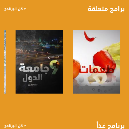
موضوعات كثيرة ومتنوعة وضيوف مختلفين كل يوم .
برامج متعلقة
< كل البرنامج
قناة مساواة الفضائية، صوت فلسطينيي الداخل - لاول مرة منذ ٧٠ عام
قناة مساواة الفضائية تبث عبر الحيّز الفضائي الفلسطيني PalSat وعلى مدار القمر
NileSat من خلال التردد التالي :
Downlink frequency - الترد :
12645 MHZ
Polarity - الاستقطاب:
Horizontal
Symb.Rate - معدل الترميز:
27.500 MS/s
FEC - تصحيح الخطأ :
صفحة البرنامج
صفحة البرنامج
5/6
عربسات Arabsat Badr 4 at 26.0 east
برنامج غداً
< كل البرنامج