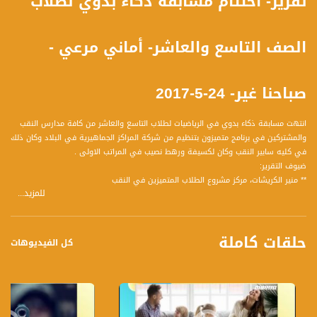
تقرير- اختتام مسابقة ذكاء بدوي لطلاب
الصف التاسع والعاشر- أماني مرعي -
صباحنا غير- 24-5-2017
انتهت مسابقة ذكاء بدوي في الرياضيات لطلاب التاسع والعاشر من كافة مدارس النقب
والمشتركين في برنامج متميزون بتنظيم من شركة المراكز الجماهيرية في البلاد وكان ذلك
في كليه سابير النقب وكان لكسيفة ورهط نصيب في المراتب الاولى .
ضيوف التقرير:
** منير الكريشات، مركز مشروع الطلاب المتميزين في النقب
للمزيد...
** متعب ابو القيعان ، مدير مدرسة السلام حورة
** سارة بنحاسي ، مديرة مشروع الطلاب المتميزين في النقب
** صفاء ابو جودة ، مدرسة المتنبي كسيفه
حلقات كاملة
** تسنيم شنيور ، مدرسة شقيب السلام الشاملة
كل الفيديوهات
وشاهدوا ايضآ الحلقة الكاملة التي تناولت عدة فقرات ومواضيع وضيوف كالتالي :
1 نتائج انتخابات الهستدروت وأثرها على المجتمع العربي
ضيوف الفقرة :
** دخيل حامد ، رئيس كتلة الجبهة في الهستدروت