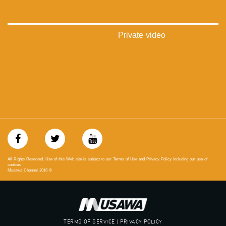
بينترست:
https://www.pinterest.com/musawachannel
Private video
فيميو:
https://vimeo.com/musawachannel
غوغل+:
://plus.google.com/u/0/b/115185778161375637310/115185778161375637310/posts/p/pub?
_ga=1.123333704.2101815806.1418341384
#_٤٨
48_#
‫#‏فلسطين_٤٨‬
‫#‏فلسطين_48‬
‪falasteen_48#‎‬
All Rights Reserved. Use of this Web site is subject to our Terms of Use and Privacy Policy including our use of
‫#‏عرب_٤٨
cookies
Musawa Channel
2016
©
‪‎arab_48#‬
‫#‏تواصل‬
‫#‏اكسر_حصارك‬
‫#‏بلشنا_نرجع‬
‫#‏شعب_واحد‬
TERMS OF SERVICE | PRIVACY POLICY
‪#‎mosawah‬