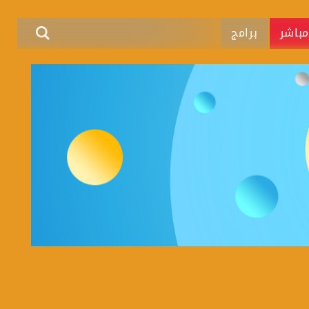
باشر
برامج