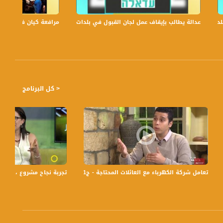
عدالة يطالب بإيقاف عمل لجان القبول في بلدات الجليل والنقب،الكاملة،صباحنا غير،6
مرافعة كيان في الولايات
< كل البرنامج
 مساواة الفضائية
تعامل شركة الكهرباء مع العائلات المحتاجة - ج1- الكهرباء - حالنا - 3-4-2017 - قناة مساواة الفضائية
تجربة نجاح مشروع ،وفا زهر،صباحنا غير