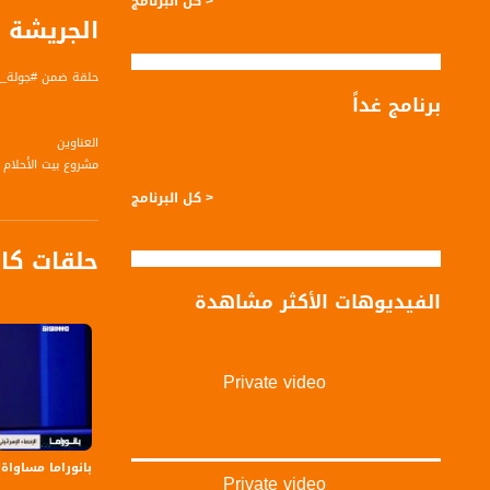
< كل البرنامج
الجريشة ا
حلقة ضمن #جولة_رمضانية لحلقة 
برنامج غداً
العناوين
مشروع بيت الأحلام 
القدس: قرية الجدي
< كل البرنامج
حلقات كا
الفيديوهات الأكثر مشاهدة
الضيوف :
"دعاء منادرة - مدي
"مساعد أول جاسم ع
محمد أكرم- رئيس جم
Private video
"
تقديم:
بانوراما مساواة: إسرائيل
"أمير عباس
Private video