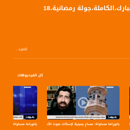
،الكاملة،جولة رمضانية،18
للمزيد...
كل الفيديوهات
بانوراما مساواة: مساعٍ يمينية لإسكات صوت الآذان
بانوراما مساواة: بن غفير