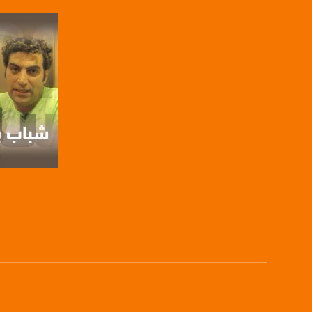
SR: 27500
FEC: 5/6
للتواصل:
بريد الكتروني:
usawachannel.com
للتفاعل:
الموقع الالكتروني:
sawachannel.com
فيسبوك:
صفحة ال
com/musawachannel
تويتر:
.com/musawachannel
يوتيوب:
X8PX53ek2Zg/feed