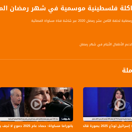
كلة فلسطينية موسمية في شهر رمضان المبارك
الثامن عشر رمضان 2020 عبر شاشة قناة مساواة الفضائية
لدعم الأطفال الأيتام في شهر رمضان
رة تحتفل بتعافي آخر مصاب بفيروس كورونا فيها
ملة
رة جمعية نحن لأجلكم لنفرحكم
بد- الفرقة القومية للأمن الوطني
عية الجديرة للتنمية والتطوير
 تودّع 2025 بصورة قاتمة
بانوراما مساواة: حصاد عام 2025 دموع لا تجف بنار الجريمة و اليمين يفرض قبضته والفاشية تقترب