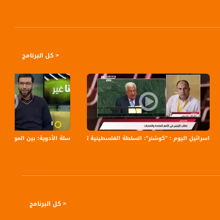
 الفضيل، يقدمه مراسلونا في كل يوم من القرى والبلدات الفلسطينية المختلفة
< كل البرنامج
 منصور عباس،صباحنا غير ، 14-6-2018 - مساواة
اسرائيل اليوم : "كوشنر": السلطة الفلسطينية تستحق إجراءات ترامب،مترو الصحافة،16-9-2018-مسا
سلة الأدوية: بين الموجود و
< كل البرنامج