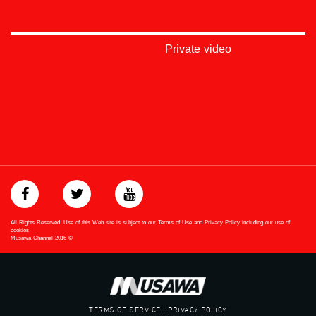
#musawachannel
mosawah.com#
#musawachannel.com
#Equality
Private video
#égalité
#مساواة
#حق
#عدالة
#تساوٍ
#تعادل
#تماثل
#تسوية
#معادلة
Downlink frequency - الترد :
12645 MHZ
All Rights Reserved. Use of this Web site is subject to our Terms of Use and Privacy Policy including our use of
Polarity - الاستقطاب:
cookies
Musawa Channel
2016
©
Horizontal
Symb.Rate - معدل الترميز:
27.500 MS/s
TERMS OF SERVICE | PRIVACY POLICY
FEC - تصحيح الخطأ :