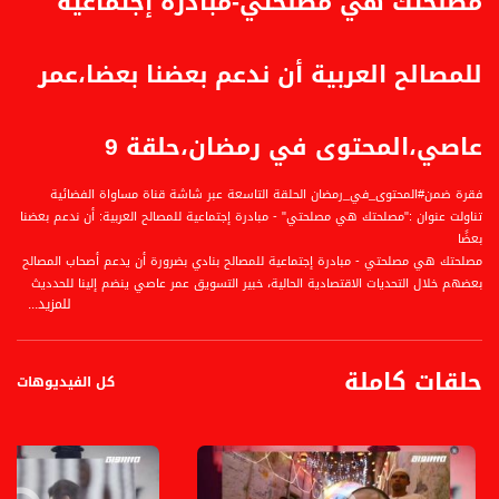
مصلحتك هي مصلحتي-مبادرة إجتماعية
للمصالح العربية أن ندعم بعضنا بعضا،عمر
عاصي،المحتوى في رمضان،حلقة 9
فقرة ضمن#المحتوى_في_رمضان الحلقة التاسعة عبر شاشة قناة مساواة الفضائية
تناولت عنوان :"مصلحتك هي مصلحتي" - مبادرة إجتماعية للمصالح العربية: أن ندعم بعضنا
بعضًا
مصلحتك هي مصلحتي - مبادرة إجتماعية للمصالح بنادي بضرورة أن يدعم أصحاب المصالح
بعضهم خلال التحديات الاقتصادية الحالية، خبير التسويق عمر عاصي ينضم إلينا للحدديث
للمزيد...
أكثر عن هذه المبادرة..
الضيف :
حلقات كاملة
عمر عاصي
كل الفيديوهات
المحاور:
إعداد وتقديم: مصطفى عاطف قبلاوي. يبُث البرنامج كل يوم في رمضان