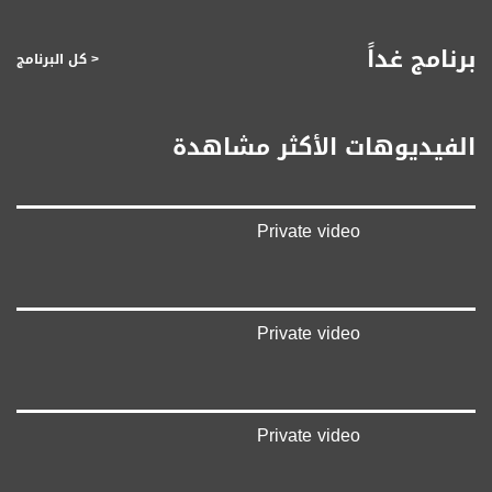
يوتيوب:
برنامج غداً
< كل البرنامج
https://www.youtube.com/channel/UCwJbDUmIxc-JX8PX53ek2Zg/feed
بينترست:
https://www.pinterest.com/musawachannel
الفيديوهات الأكثر مشاهدة
فيميو:
https://vimeo.com/musawachannel
Private video
غوغل+:
://plus.google.com/u/0/b/115185778161375637310/115185778161375637310/posts/p/pub?
_ga=1.123333704.2101815806.1418341384
#_٤٨
Private video
48_#
#فلسطين_٤٨
#فلسطين_48
falasteen_48#
Private video
#عرب_٤٨
arab_48#
#تواصل