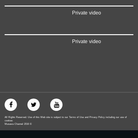
#اكسر_حصارك
#بلشنا_نرجع
Private video
#شعب_واحد
#mosawah
#musawa
#musawachannel
mosawah.com#
Private video
#musawachannel.com
#Equality
#égalité
#مساواة
#حق
#عدالة
#تساوٍ
#تعادل
#تماثل
#تسوية
#معادلة
All Rights Reserved. Use of this Web site is subject to our Terms of Use and Privacy Policy including our use of
cookies
Musawa Channel
2016
©