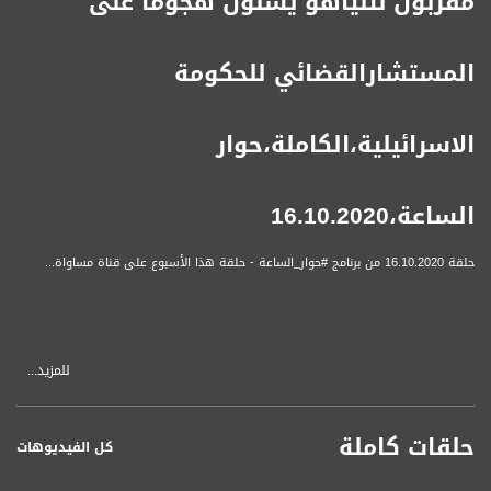
مقربون نتنياهو يشنون هجوما على
المستشارالقضائي للحكومة
الاسرائيلية،الكاملة،حوار
الساعة،16.10.2020
حلقة 16.10.2020 من برنامج #حوار_الساعة - حلقة هذا الأسبوع على قناة مساواة...
للمزيد...
محاور اللقاء :
حلقات كاملة
كل الفيديوهات