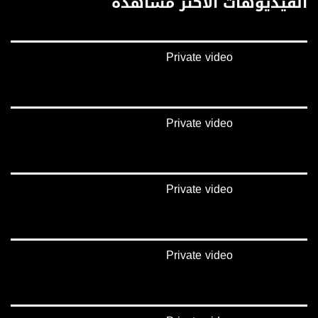
الفيديوهات الأكثر مشاهدة
غوغل+:
://plus.google.com/u/0/b/115185778161375637310/115185778161375637310/posts/p/pub?
_ga=1.123333704.2101815806.1418341384
Private video
#_٤٨
48_#
‫#‏فلسطين_٤٨‬
‫#‏فلسطين_48‬
Private video
‪falasteen_48#‎‬
‫#‏عرب_٤٨
‪‎arab_48#‬
‫#‏تواصل‬
Private video
‫#‏اكسر_حصارك‬
‫#‏بلشنا_نرجع‬
‫#‏شعب_واحد‬
‪#‎mosawah‬
#musawa
Private video
#musawachannel
mosawah.com#
#musawachannel.com
‪#‎Equality‬
‪#‎égalité‬