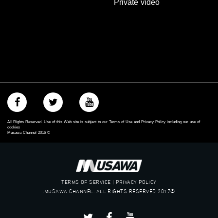
Private video
‫#‏مساواة‬
‫#‏حق‬
‫#‏عدالة‬
‫#‏تساوٍ‬
‫#‏تعادل‬
‫#‏تماثل‬
‫#‏تسوية‬
‫#‏معادلة‬
All Rights Reserved. Use of this Web site is subject to our Terms of Use and Privacy Policy including our use of
cookies
Musawa Channel
2016
©
TERMS OF SERVICE | PRIVACY POLICY
©2017 MUSAWA CHANNEL. ALL RIGHTS RESERVED.