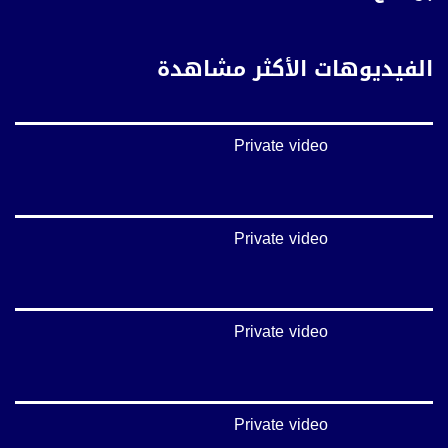
تويتر:
https://twitter.com/musawachannel
الفيديوهات الأكثر مشاهدة
يوتيوب:
https://www.youtube.com/channel/UCwJbDUmIxc-JX8PX53ek2Zg/feed
Private video
بينترست:
https://www.pinterest.com/musawachannel
فيميو:
https://vimeo.com/musawachannel
Private video
غوغل+:
://plus.google.com/u/0/b/115185778161375637310/115185778161375637310/posts/p/pub?
_ga=1.123333704.2101815806.1418341384
Private video
#_٤٨
48_#
‫#‏فلسطين_٤٨‬
‫#‏فلسطين_48‬
Private video
‪falasteen_48#‎‬