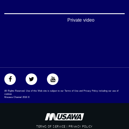
‫#‏عرب_٤٨
‪‎arab_48#‬
‫#‏تواصل‬
‫#‏اكسر_حصارك‬
Private video
‫#‏بلشنا_نرجع‬
‫#‏شعب_واحد‬
‪#‎mosawah‬
#musawa
#musawachannel
mosawah.com#
#musawachannel.com
‪#‎Equality‬
‪#‎égalité‬
‫#‏مساواة‬
‫#‏حق‬
‫#‏عدالة‬
All Rights Reserved. Use of this Web site is subject to our Terms of Use and Privacy Policy including our use of
‫#‏تساوٍ‬
cookies
Musawa Channel
2016
©
‫#‏تعادل‬
‫#‏تماثل‬
‫#‏تسوية‬
‫#‏معادلة‬
TERMS OF SERVICE | PRIVACY POLICY