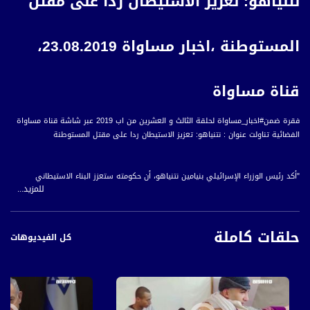
نتنياهو: تعزيز الاستيطان ردا على مقتل
المستوطنة ،اخبار مساواة 23.08.2019،
قناة مساواة
فقرة ضمن#اخبار_مساواة لحلقة الثالث و العشرين من اب 2019 عبر شاشة قناة مساواة
الفضائية تناولت عنوان : نتنياهو: تعزيز الاستيطان ردا على مقتل المستوطنة
"أكد رئيس الوزراء الإسرائيلي بنيامين نتنياهو، أن حكومته ستعزز البناء الاستيطاني
للمزيد...
وستلاحق منفذي العملية التي أسفرت عن مقتل المستوطنة الإسرائيلية في الضفة
الغربية، وإصابة والدها وشقيقها بجروح.
حلقات كاملة
وقال نتنياهو إن تعزيز الاستيطان في الضفة الغربية يهدف إلى تجذير التواجد الإسرائيلي
كل الفيديوهات
ومواجهة التحديات والمخاطر التي يخطط لها أعداء إسرائيل على حد تعبيره.
وفي غضون ذلك، انتقد وزير المواصلات الإسرائيلي، بتسالئيل سموتريتش، نتنياهو، ودعاه
إلى تعيين وزير للأمن على الفور، للتفرغ للتحديات الأمنية بشكل يومي، وتأتي هذه
الانتقادات على خلفية تولي نتنياهو لوزارة الأمن منذ استقالة أفيغدور ليبرمان منها قبيل