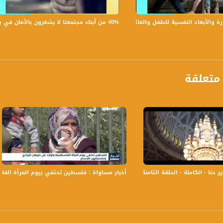
40% من أبناء مجتمعنا لا يشعرون بالأمان في بلداتهم!،الكاملة،صباحنا غير،28.6.2019،قناة مساواة
لأبعاد النفسية للطفل والعائلة،الكاملة،صباحنا غير،30.6.2019،قناة مساواة
ة، صوت فلسطينيي الداخل - لاول مرة منذ ٧٠ عام
الفضائي الفلسطيني PalSat وعلى مدار القمر NileSat من خلال التردد التالي :
 :
متعلقة
حنا - الكاملة - الحلقة الثامنة - قناة مساواة الفضائية - MusawaChannel
أخبار مساواة : فلسطين تحتفي بيوم المرأة الف