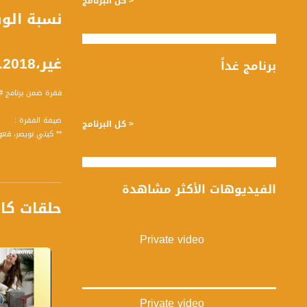
< كل البرنامج
نسبة الوف
غير،14.1.2018
برنامج غداً
فقرة ضمن برنامج #صباحنا_غير 
ضيفة الفقرة :
< كل البرنامج
** كيتي نويصر، قعو
وتحدثت عن المحاور ال
1 من 143 حالة وفاة للأطفال في البلاد 79 حالة من الأطفال العرب أكثر من النصف ونحن نشكل 20% من السكان ما الذي يحدث ؟
الفيديوهات الأكثر مشاهدة
2 احتمال تعرض للإصابة والموت في الضواحي اعلى بكثير مقارنة بالمركز والضواحي يسكنها العرب على الأغلب؟ اذا مسؤولية الدولة؟
حلقات كا
الحزام ام العائلة ال
4 تسجيل 15 حالة وفاة نتيجة الغرق و15 حالة وفاة أخرى نتيجة السقوط ،11 حالة وفاة نتيجة الاختناق و10 حالات وفاة نتيجة التعرض للتسمم؟ وهذه حالات يمكن منعها بمجرد الانتباه ؟
Private video
نتيجة نسيان الاطفا
تسجيل حلقة 14 - 1 -2018 على قناة اليوتيوب الرسمية
برنامج #صباحنا_غير يأتيكم 
Private video