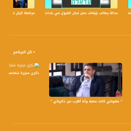
عدالة يطالب بإيقاف عمل لجان القبول في بلدات الجليل والنقب،الكاملة،صباحنا غير،6
مرافعة كيان في الولايات
< كل البرنامج
ذكرى مجزرة شفاعمرو وتفاعل الناس
لسطينية وتؤكد على دورهن الريادي وتضحياتهن الجسام
’’ طفولتي كانت صعبة وأنا أهرب من ذكرياتي ’’ ، أشرف قرطام ، ج1،ع طريقك ، قناة مساواة الفضائية