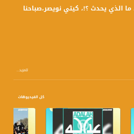
 ما الذي يحدث ؟!، كيتي نويصر،صباحنا
للمزيد...
3 نسبة الاولاد والفتيان العرب الذين لقوا مصرعهم نتيجة حوادث الطرق كانت 59% عام 2017 مع ان نسبتهم الاجمالية من فئة الأولاد والفتيان على مستوى البلاد كانت 25% ما المشكلة الكرسي ام
كل الفيديوهات