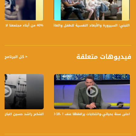
برنامج #صباحنا_غير يأتيكم يومياً عدا السبت في تمام الساعة 9:00 صباحاً بتوقيت القدس
مع الاعلاميات عفاف شيني ولمى طاطور موسى وليلى قيش نتحدث من خلاله في
موضوعات كثيرة ومتنوعة وضيوف مختلفين كل يوم .
40% من أبناء مجتمعنا لا يشعرون بالأمان في بلداتهم!،الكاملة،صباحنا غير،28.6.2019،قناة مساواة
التبني: السيرورة والأبعاد النفسية للطفل والعائلة،الكاملة،صباحنا غير،30.6.2019،قناة مساواة
قناة مساواة الفضائية، صوت فلسطينيي الداخل - لاول مرة منذ ٧٠ عام
قناة مساواة الفضائية تبث عبر الحيّز الفضائي الفلسطيني PalSat وعلى مدار القمر
NileSat من خلال التردد التالي :
فيديوهات متعلقة
< كل البرنامج
Downlink frequency - الترد :
12645 MHZ
Polarity - الاستقطاب:
Horizontal
Symb.Rate - معدل الترميز:
27.500 MS/s
احلى سنة بحياتي،وانتخابات يرافقها عنف ! ،18-10-2018،الكاملة ،شو بالبلد- مساواة
الشاعر راشد حسين اغبارية -
FEC - تصحيح الخطأ :
5/6