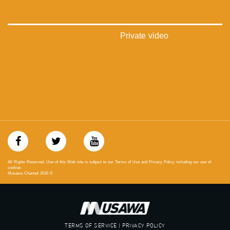
‫#‏بلشنا_نرجع‬
‫#‏شعب_واحد‬
‪#‎mosawah‬
#musawa
Private video
#musawachannel
mosawah.com#
#musawachannel.com
‪#‎Equality‬
‪#‎égalité‬
‫#‏مساواة‬
‫#‏حق‬
‫#‏عدالة‬
‫#‏تساوٍ‬
‫#‏تعادل‬
‫#‏تماثل‬
‫#‏تسوية‬
All Rights Reserved. Use of this Web site is subject to our Terms of Use and Privacy Policy including our use of
‫#‏معادلة‬
cookies
Musawa Channel
2016
©
TERMS OF SERVICE | PRIVACY POLICY