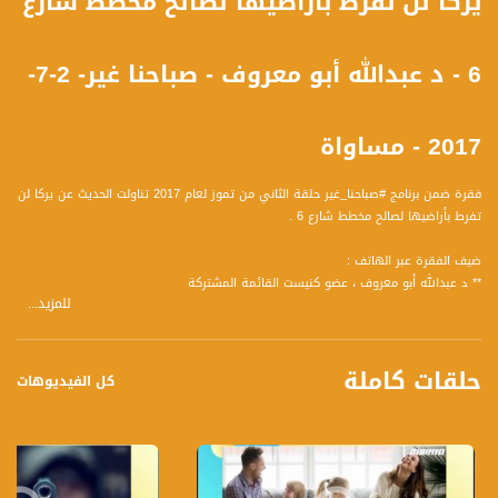
يركا لن تفرط بأراضيها لصالح مخطط شارع
6 - د عبدالله أبو معروف - صباحنا غير- 2-7-
2017 - مساواة
فقرة ضمن برنامج #صباحنا_غير حلقة الثاني من تموز لعام 2017 تناولت الحديث عن يركا لن
تفرط بأراضيها لصالح مخطط شارع 6 .
ضيف الفقرة عبر الهاتف :
** د عبدالله أبو معروف ، عضو كنيست القائمة المشتركة
للمزيد...
وأجاب عن المحاور التالية :
1 في البداية أحكي لنا عن مخطط شارع 6 والذي سيتضرر جراءة العديد من أصحاب
حلقات كاملة
الاراضي في يركا؟.
كل الفيديوهات
2 في الاسبوع الماضي كان أجتماع مع أصحاب الاراضي بهذا الشأن ماذا تقرر هناك؟.
3 ما هي المطالب وما هي الحلول وهل هناك حلول مطروحة؟.
تسجيل حلقة 2- 7-2017 على قناة اليوتيوب الرسمية