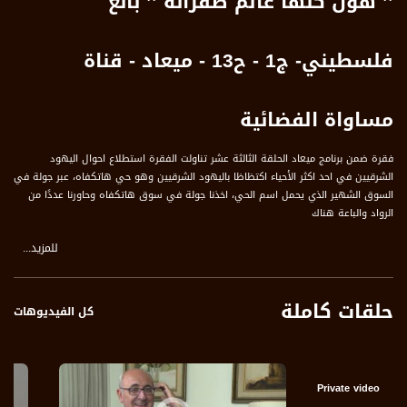
’’ هون كلها عالم طفرانة ’’ بائع
فلسطيني- ج1 - ح13 - ميعاد - قناة
مساواة الفضائية
فقرة ضمن برنامج ميعاد الحلقة الثالثة عشر تناولت الفقرة استطلاع احوال اليهود
الشرقيين في احد اكثر الأحياء اكتظاظا باليهود الشرقيين وهو حي هاتكفاه، عبر جولة في
السوق الشهير الذي يحمل اسم الحي، اخذنا جولة في سوق هاتكفاه وحاورنا عددًا من
الرواد والباعة هناك
للمزيد...
وتحدثوا في المحاور التالية :
بائع فلسطيني :
1 الشغل في رام الله احسن من هان مليون مرة
حلقات كاملة
2 هون كلها عالم طفرانة
كل الفيديوهات
3 لما يجي يسكر السوق تطلع على العالم كيف بيهجموا ع الزبالة
4 الشكنازي ما بيجي هنا، كل شي بدو اياه بيوصلوا للدار
زبون 1:
Private video
1 انا ازور السوق كل اسبوع او اسبوعين لأن البضاعة هنا طازجة ويميز هذا المكان وجود