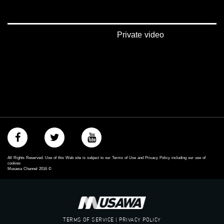
‫#‏تماثل‬
‫#‏تسوية‬
‫#‏معادلة‬
Private video
All Rights Reserved. Use of this Web site is subject to our Terms of Use and Privacy Policy including our use of
cookies
Musawa Channel
2016
©
TERMS OF SERVICE | PRIVACY POLICY