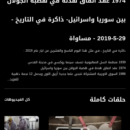
1974 عقد اتفاق هدنة في هضبة الجولان
بين سوريا واسرائيل- ذاكرة في التاريخ -
29-5-2019 - مساواة
ذاكرة في التاريخ ، في مثل هذا اليوم التاسع والعشرين من ايار عام 2019 :
1939 منظمة اتسل الصهيونية تنسف سينما روكسي في مدينة القدس
1974 عقد اتفاق هدنة في هضبة الجولان بين سوريا واسرائيل
1986 السوق الاوربية المشتركة تتبنى علما جديدا أزيق اللون ويحمل 12 نجمة ذهبية
للمزيد...
قناة مساواة الفضائية، صوت فلسطينيي الداخل - لاول مرة منذ ٧٠ عام
قناة مساواة الفضائية تبث عبر الحيّز الفضائي الفلسطيني PalSat وعلى مدار القمر
حلقات كاملة
NileSat من خلال التردد التالي :
كل الفيديوهات
Downlink frequency - الترد :
12645 MHZ
Polarity - الاستقطاب: