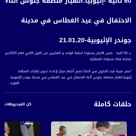
60 ثانية -إثيوبيا:انهيار منطقة جلوس أثناء
الاحتفال في عيد الغطاس في مدينة
جوندر الإثيوبية-21.01.20
ب 60 ثانية - ضمن #اخبار_مساواة لحلقة الواحد و العشرين من كانون الثاني لعام 2020عبر
شاشة قناة مساواة الفضائية
"مصر: قرية ميت الحارون في الدلتا تصبح أشهر مركز لإعادة تدوير إطارات المطاط
إثيوبيا:انهيار منطقة جلوس أثناء الاحتفال في عيد الغطاس في مدينة جوندر الإثيوبية
للمزيد...
سوريا: يواجه فنان يرسم على النحاس صعوبة في الحفاظ على فنه بعد سنوات من الحرب
بولندا: تعتبر من أكبر الدول التي تضم بنوك للخلايا الجذعية التي تضمن حفظ الحبل السري
سريلانكا: فشل في تسجيل رقم قياسي لأكبر تجمع للتوائم بعد تدفق أعداد كبيرة
حلقات كاملة
للمشاركة بالحدث
كل الفيديوهات
"
#اخبار_مساواة يومياً الساعة 6:00 مساءً بتوقيت القدس
قناة مساواة الفضائية، صوت فلسطينيي الداخل - لاول مرة منذ ٧٠ عام