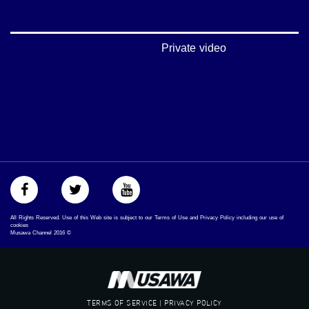
‪#‎Equality‬
‪#‎égalité‬
‫#‏مساواة‬
‫#‏حق‬
Private video
‫#‏عدالة‬
‫#‏تساوٍ‬
‫#‏تعادل‬
‫#‏تماثل‬
‫#‏تسوية‬
‫#‏معادلة‬
All Rights Reserved. Use of this Web site is subject to our Terms of Use and Privacy Policy including our use of
cookies
Musawa Channel
2016
©
TERMS OF SERVICE | PRIVACY POLICY