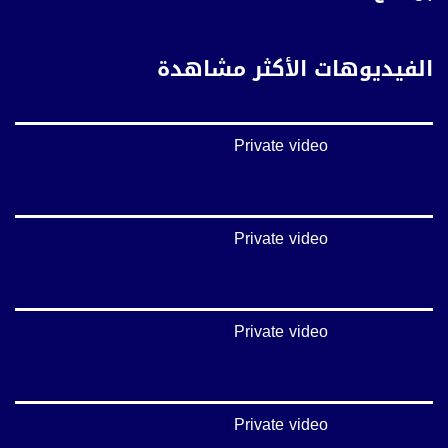
https://vimeo.com/musawachannel
غوغل+:
الفيديوهات الأكثر مشاهدة
://plus.google.com/u/0/b/115185778161375637310/115185778161375637310/posts/p/pub?
_ga=1.123333704.2101815806.1418341384
#_٤٨
Private video
48_#
‫#‏فلسطين_٤٨‬
‫#‏فلسطين_48‬
‪falasteen_48#‎‬
‫#‏عرب_٤٨
Private video
‪‎arab_48#‬
‫#‏تواصل‬
‫#‏اكسر_حصارك‬
‫#‏بلشنا_نرجع‬
Private video
‫#‏شعب_واحد‬
‪#‎mosawah‬
#musawa
#musawachannel
mosawah.com#
Private video
#musawachannel.com