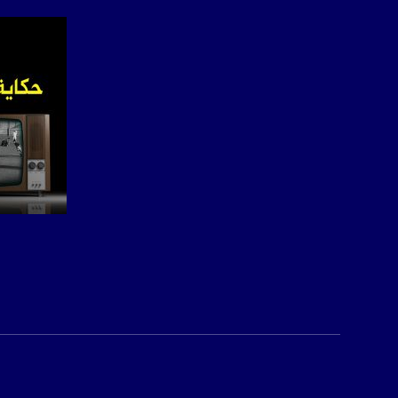
بريد الكتروني:
usawachannel.com
للتفاعل:
الموقع الالكتروني:
sawachannel.com
فيسبوك:
com/musawachannel
تويتر:
.com/musawachannel
صفحة ا
يوتيوب:
X8PX53ek2Zg/feed
بينترست:
com/musawachannel
فيميو:
com/musawachannel