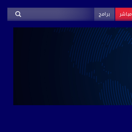
باشر
برامج