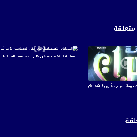
الفضائي الفلسطيني PalSat وعلى مدار القمر NileSat من خلال التردد التالي :
 :
متعلقة
المعاناة الاقتصادية في ظل السياسة الاسرائيلية - الحلقة كاملة
وقة سراج تتألق بغنائها لكوكب الشرق - مجد دانيال - صباحنا غير- 6.11.2017
لقة