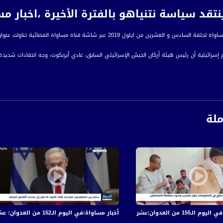
 سياسة نتنياهو بالفترة الأخيرة ،اخبار مساواة 26.09.2019، قنا
من ايلول 2019 عبر شاشة قناة مساواة الفضائية تناولت عنوان : آيزنكوت ينتقد سياسة نتنياهو بالفترة الأخيرة
 إسرائيلية أن رئيس هيئة أركان الجيش الإسرائيلي السابق، غادي آيزنكوت، وجه انتقادات شديدة ل
 كشف نتنياهو عن غارات وعميات عسكرية سرية نفذها الجيش الإسرائيلي في سوريا والعراق وإ
ملة
إن رئيس أركان الجيش السابق تحدث عن علاقته برئيس حزب يسرائيل بيتينو، أفيغدور ليبرمان، و
رة إخبارية يومية على مدار الساعة لأبرز القضايا الاجتماعية، الاقتصادية، الثقافية والسياسية
اءً بتوقيت القدس
ة، صوت فلسطينيي الداخل - لاول مرة منذ ٧٠ عام
 والجرحى في قصف الاحتلال المتواصل على قطاع غزة
أخبار مساواة:في اليوم الـ152 من العدوان: عشرات الشهداء والجرحى في قصف الاحتلال المتواصل على قطاع غزة