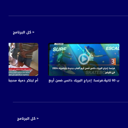
< كل البرنامج
 - #صباحنا_غير -11-2-2016- قناة مساواة
ب 60 ثانية،فرنسا: إدراج البريك دانس ضمن أربع ألعاب جديدة بأولمبياد 2024 في باريس ،22-2
أم تبتكر دمية محجبة تتلو آيات قرآنية -view finder - 7-9-2017 - قنا
< كل البرنامج