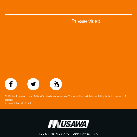
#عرب_٤٨
arab_48#
#تواصل
#اكسر_حصارك
Private video
#بلشنا_نرجع
#شعب_واحد
#mosawah
#musawa
#musawachannel
mosawah.com#
#musawachannel.com
#Equality
#égalité
#مساواة
#حق
#عدالة
All Rights Reserved. Use of this Web site is subject to our Terms of Use and Privacy Policy including our use of
#تساوٍ
cookies
Musawa Channel
2016
©
#تعادل
#تماثل
#تسوية
#معادلة
TERMS OF SERVICE | PRIVACY POLICY