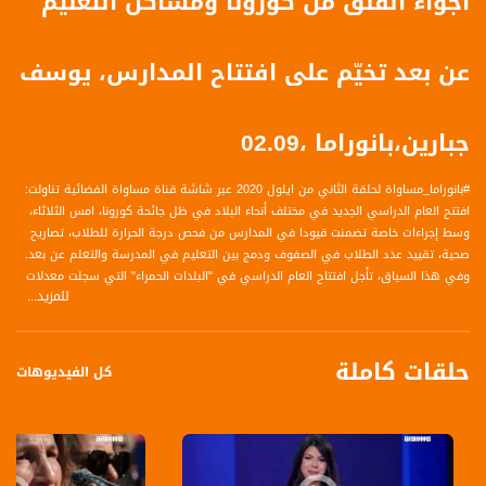
أجواء القلق من كورونا ومشاكل التعليم
عن بعد تخيّم على افتتاح المدارس، يوسف
جبارين،بانوراما ،02.09
#بانوراما_مساواة لحلقة الثاني من ايلول 2020 عبر شاشة قناة مساواة الفضائية تناولت:
افتتح العام الدراسي الجديد في مختلف أنحاء البلاد في ظل جائحة كورونا، امس الثلاثاء،
وسط إجراءات خاصة تضمنت قيودا في المدارس من فحص درجة الحرارة للطلاب، تصاريح
صحية، تقييد عدد الطلاب في الصفوف ودمج بين التعليم في المدرسة والتعلم عن بعد.
وفي هذا السياق، تأجل افتتاح العام الدراسي في "البلدات الحمراء" التي سجلت معدلات
للمزيد...
مرتفعة للإصابة بفيروس كورونا. اما في دالية الكرمل والتي صنفت ضمن البلدات الحمراء
واغلقت المدراس فيها ، فتتباين الاراء بين مؤيد ومعارض لهذه الخطوة.
حلقات كاملة
الضيف :
كل الفيديوهات
د. يوسف جبارين - عضو كنيست عن القائمة المشتركة
محاور:
الى أي مدى المدارس العربية مجهزة لهذه المرحلة من التعليم في مرحلة الجائحة؟
ماذا كشفت الجائحة من حيث المشاكل التي تواجهه التعليم العربي في البلاد؟