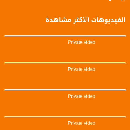
تويتر:
https://twitter.com/musawachannel
الفيديوهات الأكثر مشاهدة
يوتيوب:
https://www.youtube.com/channel/UCwJbDUmIxc-JX8PX53ek2Zg/feed
Private video
بينترست:
https://www.pinterest.com/musawachannel
فيميو:
https://vimeo.com/musawachannel
Private video
غوغل+:
://plus.google.com/u/0/b/115185778161375637310/115185778161375637310/posts/p/pub?
_ga=1.123333704.2101815806.1418341384
Private video
#_٤٨
48_#
#فلسطين_٤٨
#فلسطين_48
Private video
falasteen_48#