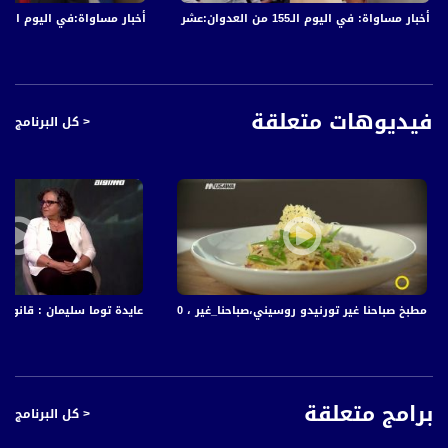
أن المرأةَ العربيةَ لا زالَت بعيدة عَن تَبَوءِ المناصِبِ المرموقةِ ومراكِزِ التأثيرِ في الحكمِ
أخبار مساواة: في اليوم الـ155 من العدوان:عشرات الشهداء والجرحى في قصف الاحتلال المتواصل على قطاع غزة
أخبار مساواة:في اليوم الـ152 من العدوان: عشرات الشهداء والجرحى في قصف الاحتلال المتواصل على قطاع غزة
المحلي.
كذلِكَ الشبابُ أيضًا الذي يَرفُضُ أن يَبقى مُستثنى من المشهدِ السياسي، إذ شَهدَ العامُ
ألفينِ وثمانيةَ عشرَ محاولاتٍ عِدَّة منها التي لم تُحَقِقَ النتائِجَ المرجوة وأخرى استطاعت
كسرَ الحاجز.
فيديوهات متعلقة
< كل البرنامج
طموحٌ وإصرارٌ وتحدٍ يَتَسَلَّحُ بِهِ الشبابُ والنساءُ في مواجهةِ المنظمومةِ الحمائليةِ
والهيمنةِ الذكوريةِ والتي لا زالت تطغى على طابعِ انتخاباتِ السلطاتِ المحليةِ العربية،
وتستمرُ معها مُحاولاتِ التأثيرِ التي تَنشدُ رياحَ التغييرِ للعامِ القادم.
أسماء المتحدثين:
نادرة سعدي - مُركزة مشروع التمثيل السياسي للنساء - جمعية نساء ضد العنف
هيثم طاطور - عضو مجلس محلي الرينة
مطبخ صباحنا غير تورنيدو روسيني،صباحنا_غير ، 10-7-2018- قناة مساواة الفضائية
عايدة توما سليمان : قانون 
كاتي بشارات - مُركزة مشروع التمثيل السياسي للشباب - جمعية نساء ضد العنف
برامج متعلقة
< كل البرنامج