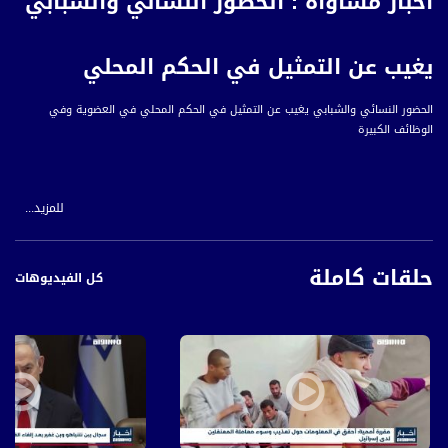
أخبار مساواة : الحضور النسائي والشبابي
يغيب عن التمثيل في الحكم المحلي
الحضور النسائي والشبابي يغيب عن التمثيل في الحكم المحلي في العضوية وفي
الوظائف الكبيرة
للمزيد...
المراسل
رازي طاطور
حلقات كاملة
كل الفيديوهات
أقلَّ مِن عامَينِ على انتخاباتِ السلطاتِ المَحليةِ في البلاد، يَستَعِدُ إليها العديدَ مِنَ النساءِ
والشبانِ بِالمجتمعِ العربيِّ بِمُحاوَلَةٍ جَديدةٍ لاختراقِ السقفِ الحَديدي، حَيثُ لا زالَت نِسبَةُ
المشاركةِ السياسيةِ في الحكمِ المحليِّ العربيِّ ضئيلة ولا ترتقي إلى نِسبَتِهِم من
المجتمعِ عامة.
الانتخاباتُ الأخيرةُ عامَ ألفينِ وثمانيةِ عشرَ أحدَثَت قَفزَةً في مؤشرةِ التمثيلِ النسائيِّ في
السلطاتِ المحليةِ العربية، والتي أفرَزَتْ عن إنتخابِ سَبعَ عشرةَ امرأةٍ للعضويَة، ما يشيرُ إلى