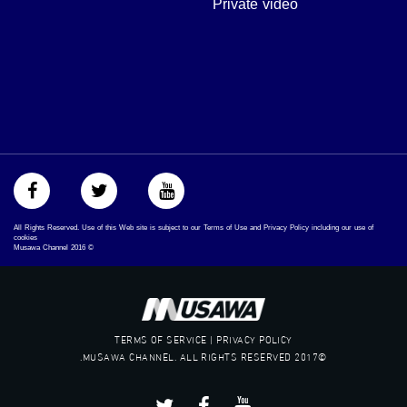
Private video
https://www.pinterest.com/musawachannel
فيميو:
https://vimeo.com/musawachannel
غوغل+:
://plus.google.com/u/0/b/115185778161375637310/115185778161375637310/posts/p/pub?
_ga=1.123333704.2101815806.1418341384
#_٤٨
48_#
‫#‏فلسطين_٤٨‬
All Rights Reserved. Use of this Web site is subject to our Terms of Use and Privacy Policy including our use of
‫#‏فلسطين_48‬
cookies
Musawa Channel
2016
©
‪falasteen_48#‎‬
‫#‏عرب_٤٨
‪‎arab_48#‬
‫#‏تواصل‬
‫#‏اكسر_حصارك‬
TERMS OF SERVICE | PRIVACY POLICY
‫#‏بلشنا_نرجع‬
©2017 MUSAWA CHANNEL. ALL RIGHTS RESERVED.
‫#‏شعب_واحد‬
‪#‎mosawah‬
#musawa