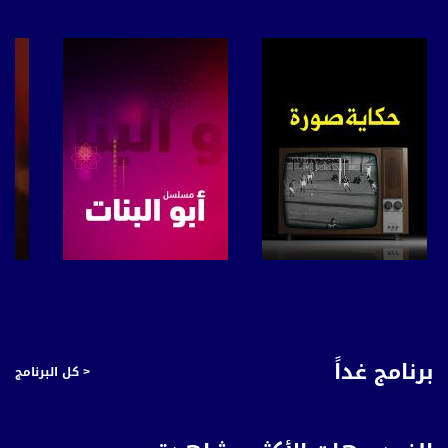
قناة مساواة الفضائية، صوت فلسطينيي الداخل - لاول مرة منذ ٧٠ عام
قناة مساواة الفضائية تبث عبر الحيّز الفضائي الفلسطيني PalSat وعلى مدار القمر
NileSat من خلال التردد التالي :
Downlink frequency - الترد :
12645 MHZ
Polarity - الاستقطاب:
Horizontal
Symb.Rate - معدل الترميز:
27.500 MS/s
صفحة البرنامج
صفحة البرنامج
FEC - تصحيح الخطأ :
5/6
برنامج غداً
< كل البرنامج
عربسات Arabsat Badr 4 at 26.0 east
DL: 11958 H