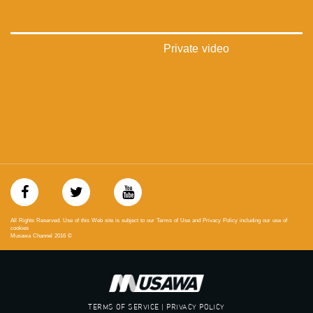
‫#‏عدالة‬
‫#‏تساوٍ‬
‫#‏تعادل‬
‫#‏تماثل‬
Private video
‫#‏تسوية‬
‫#‏معادلة‬
All Rights Reserved. Use of this Web site is subject to our Terms of Use and Privacy Policy including our use of
cookies
Musawa Channel
2016
©
TERMS OF SERVICE | PRIVACY POLICY