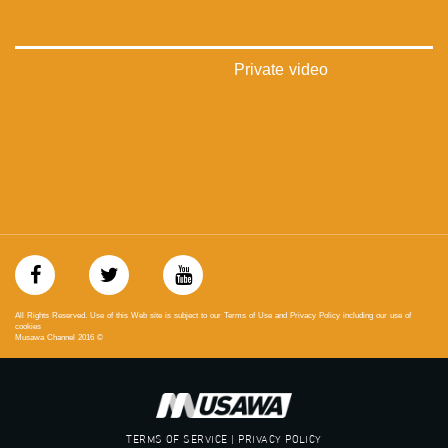
‪#‎Equality‬
‪#‎égalité‬
‫#‏مساواة‬
‫#‏حق‬
Private video
‫#‏عدالة‬
‫#‏تساوٍ‬
‫#‏تعادل‬
‫#‏تماثل‬
‫#‏تسوية‬
‫#‏معادلة‬
All Rights Reserved. Use of this Web site is subject to our Terms of Use and Privacy Policy including our use of
cookies
Musawa Channel
2016
©
TERMS OF SERVICE | PRIVACY POLICY