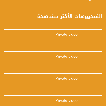
https://vimeo.com/musawachannel
غوغل+:
الفيديوهات الأكثر مشاهدة
://plus.google.com/u/0/b/115185778161375637310/115185778161375637310/posts/p/pub?
_ga=1.123333704.2101815806.1418341384
#_٤٨
Private video
48_#
‫#‏فلسطين_٤٨‬
‫#‏فلسطين_48‬
‪falasteen_48#‎‬
‫#‏عرب_٤٨
Private video
‪‎arab_48#‬
‫#‏تواصل‬
‫#‏اكسر_حصارك‬
‫#‏بلشنا_نرجع‬
Private video
‫#‏شعب_واحد‬
‪#‎mosawah‬
#musawa
#musawachannel
mosawah.com#
Private video
#musawachannel.com