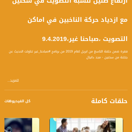
ارتقاع ضئيل لنسبة التصويت في سخنين
مع ازدياد حركة الناخبين في اماكن
التصويت ،صباحنا غير،9.4.2019
فقرة ضمن حلقة التاسع من ابريل لعام 2019 من برنامج #صباحنا_غير تناولت الحديث عن
جتلنة من سخنين - مجد دانيال
للمزيد...
حلقات كاملة
تسجيل حلقة 9-4-2019 على قناة اليوتيوب الرسمية
كل الفيديوهات
برنامج #صباحنا_غير يأتيكم يومياً عدا السبت في تمام الساعة 09:00 صباحاً بتوقيت القدس
قناة مساواة الفضائية، صوت فلسطينيي الداخل - لاول مرة منذ ٧٠ عام