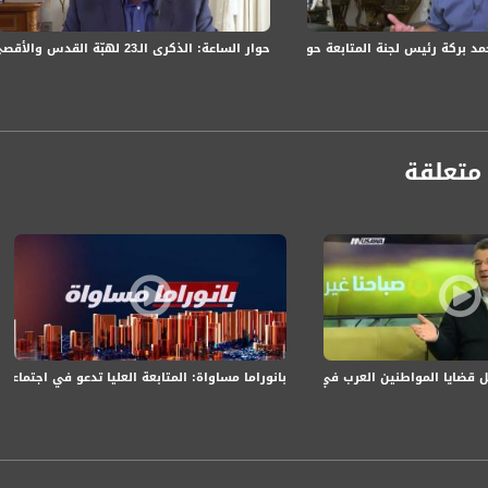
حوار الساعة: الذكرى الـ23 لهبّة القدس والأقصى: واقع الجماهير العربيّة وارتدادات الهبّة المتواصلة
د بركة رئيس لجنة المتابعة حول إعلان الإضراب في الأول من أكتوبر
ة، صوت فلسطينيي الداخل - لاول مرة منذ ٧٠ عام
الفضائي الفلسطيني PalSat وعلى مدار القمر NileSat من خلال التردد التالي :
 :
متعلقة
ايا المواطنين العرب في الداخل؟، يوسف جبارين ، صباحنا غير، 26.1.2018
بانوراما مساواة: المتابعة العليا تدعو في اجتما