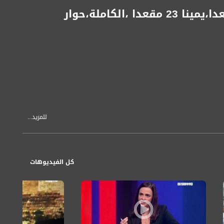
استطلاع راي : تحول في معسكر اليمين الليكود 26 مقعدا،يمينا 23 مقعدا ،الكاملة،حوار
للمزيد...
كل الفيديوهات