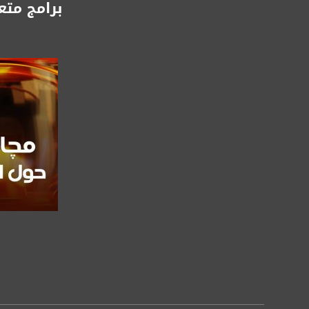
برامج متع
للتواصل:
بريد الكتروني:
usawachannel.com
للتفاعل:
الموقع الالكتروني:
sawachannel.com
فيسبوك:
com/musawachannel
تويتر:
.com/musawachannel
صفحة ال
يوتيوب:
X8PX53ek2Zg/feed
بينترست:
com/musawachannel