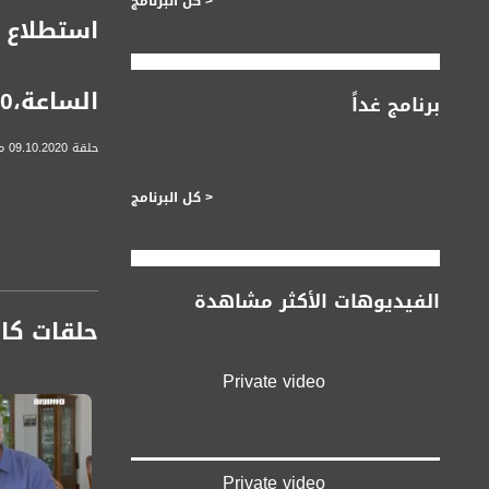
< كل البرنامج
الساعة،09.10.2020
برنامج غداً
حلقة 09.10.2020 من برنامج #حوار_الساعة - حلقة هذا الأسبوع على قناة مساواة...
< كل البرنامج
محاور اللقاء :
الفيديوهات الأكثر مشاهدة
حلقات كا
Private video
الضيوف :
Private video