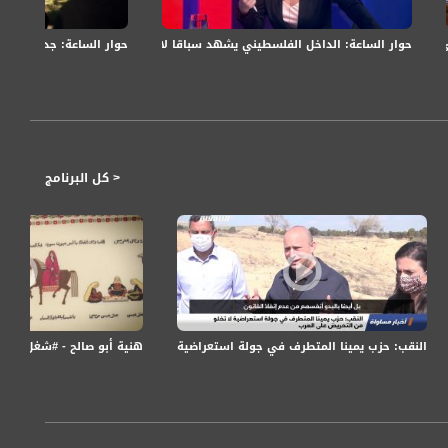
حوار الساعة: الداخل الفلسطيني يشهد سباقا لاختيار مرشحيهم للرئاسة والعضو
حوار الساعة: جدل بشأن ق
< كل البرنامج
عها الطارئ لاستنهاض شعبي في الدفاع عن النقب
النقب: حزب يمينا المتطرف في جولة استعراضية لا تخلو من التحريض على العرب،تقرير،اخبار
هنية أبو صالح - #شغل_إيد - الحلق