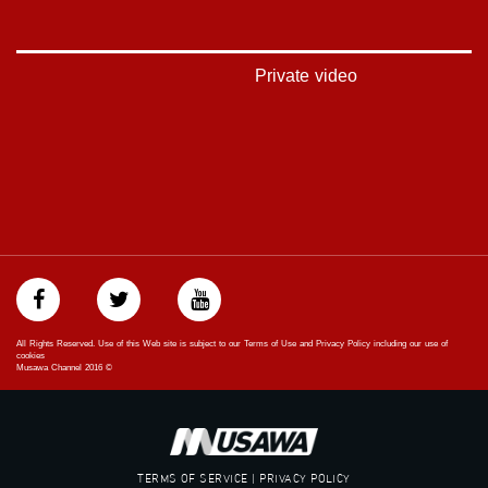
://plus.google.com/u/0/b/115185778161375637310/115185778161375637310/posts/p/pub?
_ga=1.123333704.2101815806.1418341384
#_٤٨
Private video
48_#
‫#‏فلسطين_٤٨‬
‫#‏فلسطين_48‬
‪falasteen_48#‎‬
‫#‏عرب_٤٨
‪‎arab_48#‬
‫#‏تواصل‬
‫#‏اكسر_حصارك‬
‫#‏بلشنا_نرجع‬
‫#‏شعب_واحد‬
‪#‎mosawah‬
#musawa
All Rights Reserved. Use of this Web site is subject to our Terms of Use and Privacy Policy including our use of
#musawachannel
cookies
Musawa Channel
2016
©
mosawah.com#
#musawachannel.com
‪#‎Equality‬
‪#‎égalité‬
‫#‏مساواة‬
TERMS OF SERVICE | PRIVACY POLICY
‫#‏حق‬