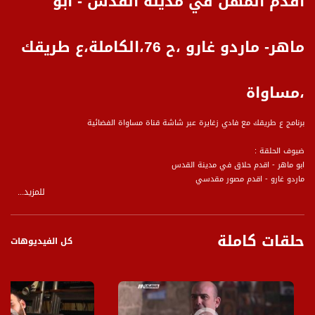
اقدم المهن في مدينة القدس - ابو
ماهر- ماردو غارو ،ح 76،الكاملة،ع طريقك
،مساواة
برنامج ع طريقك مع فادي زغايرة عبر شاشة قناة مساواة الفضائية
ضيوف الحلقة :
ابو ماهر - اقدم حلاق في مدينة القدس
ماردو غارو - اقدم مصور مقدسي
للمزيد...
ضمن جولتنا في مدينة القدس التقينا مع العم ابو ماهر والذي يُعتبر أقدم حلّاق في
مدينة القدس، حيث انه يمارس مهنة الحلاقة منذ سنوات الخمسين الى خد هذا اليوم
حلقات كاملة
وبنفس المكان، وقد حدّثنا العم ابو ماهر عن التغييرات التي طرأت على العالم وبالأخص
كل الفيديوهات
في مجال الحلاقة منذ ذلك الحين قائلاً " استغرب جداً من قصات الشعر اليوم التي يقوم
بها الشباب، فهي مضحكة بالنسبة لي حيث لم يكن هذا بالماضي".
وأضاف " في الماضي كانت القصة هي واحد نعتمدها للجميع القصة الكلاسيكية".
وقد حدثنا ايضا عم مواقف كانت تحصل معه في الماضي مع الزبائن وبالأخص الشخصيات
الفلسطينية الهامة في حينه والذين كانوا يرتادون صالونه.