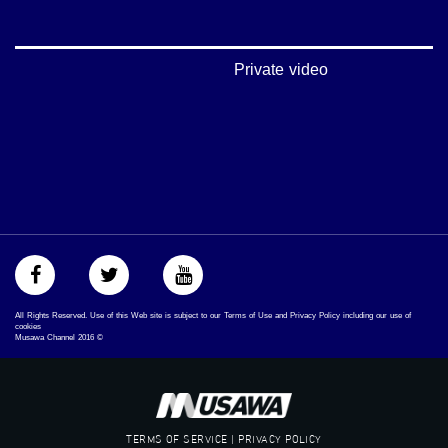
#تواصل
#اكسر_حصارك
#بلشنا_نرجع
#شعب_واحد
Private video
#mosawah
#musawa
#musawachannel
mosawah.com#
#musawachannel.com
#Equality
#égalité
#مساواة
#حق
#عدالة
#تساوٍ
#تعادل
All Rights Reserved. Use of this Web site is subject to our Terms of Use and Privacy Policy including our use of
#تماثل
cookies
Musawa Channel
2016
©
#تسوية
#معادلة
TERMS OF SERVICE | PRIVACY POLICY