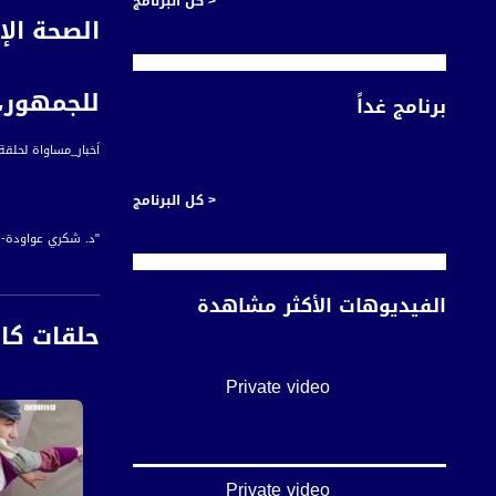
< كل البرنامج
الصحة الإ
للجمهور،تقري
برنامج غداً
اَخبار_مساواة لحلقة التاسع من كانون الاول لعام 2020 عبر شاشة قناة 
< كل البرنامج
"د. شكري عواودة-
د. محمود عثامنة- 
أخبار مساواة هي نش
الفيديوهات الأكثر مشاهدة
#اخبار_مساواة يومياً الساعة 6:00 مس
حلقات كا
قناة مساواة الفضائي
قناة مساواة الفضائية تبث عبر الحيّز 
Private video
Downlink frequency - الترد
12645 MHZ
Polarity - الاستقطاب:
Private video