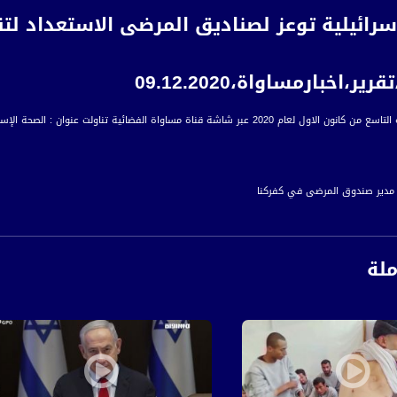
سرائيلية توعز لصناديق المرضى الاستعداد لت
ر،اخبارمساواة،09.12.2020
مساواة الفضائية تناولت عنوان : الصحة الإسرائيلية توعز لصناديق المرضى الاستعداد لتقديم التطعيم للجمهور
 مدير صندوق المرضى في كفركنا
مدير قسم الطوارئ في مستشفى النمساوي الناصرة"
رة إخبارية يومية على مدار الساعة لأبرز القضايا الاجتماعية، الاقتصادية، الثقافية والسياسية
اءً بتوقيت القدس
ملة
ة، صوت فلسطينيي الداخل - لاول مرة منذ ٧٠ عام
الفضائي الفلسطيني PalSat وعلى مدار القمر NileSat من خلال التردد التالي :
 :