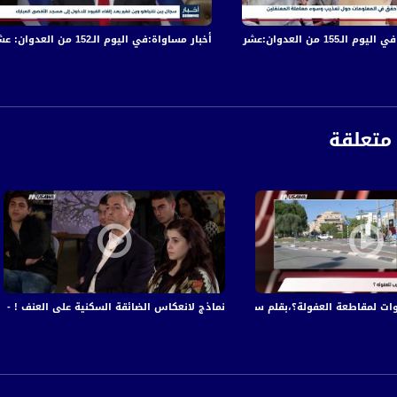
 والجرحى في قصف الاحتلال المتواصل على قطاع غزة
أخبار مساواة:في اليوم الـ152 من العدوان: عشرات الشهداء والجرحى في قصف الاحتلال المتواصل على قطاع غزة
متعلقة
ت لمقاطعة العفولة؟،بقلم سليمان ابو رشيد ،مترو الصحافة،01-12-2018
نماذج لانعكاس الضائقة السكنية على العنف ! - 19-3-2017 - #الحد_الفاصل - قناة مساواة الفضائية
anafalasteeni@m