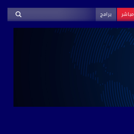
باشر
برامج