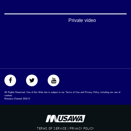
arab_48#
#تواصل
#اكسر_حصارك
#بلشنا_نرجع
Private video
#شعب_واحد
#mosawah
#musawa
#musawachannel
mosawah.com#
#musawachannel.com
#Equality
#égalité
#مساواة
#حق
#عدالة
#تساوٍ
All Rights Reserved. Use of this Web site is subject to our Terms of Use and Privacy Policy including our use of
#تعادل
cookies
Musawa Channel
2016
©
#تماثل
#تسوية
#معادلة
TERMS OF SERVICE | PRIVACY POLICY