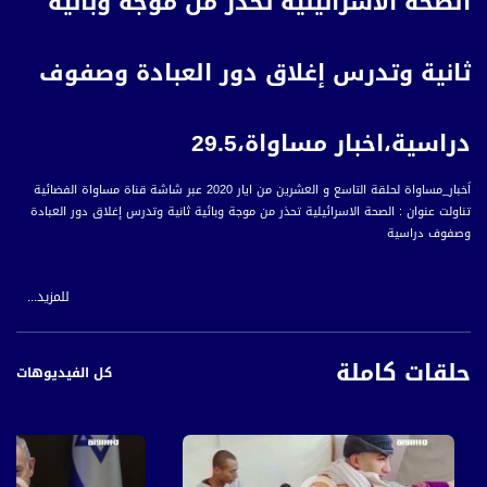
الصحة الاسرائيلية تحذر من موجة وبائية
ثانية وتدرس إغلاق دور العبادة وصفوف
دراسية،اخبار مساواة،29.5
اَخبار_مساواة لحلقة التاسع و العشرين من ايار 2020 عبر شاشة قناة مساواة الفضائية
تناولت عنوان : الصحة الاسرائيلية تحذر من موجة وبائية ثانية وتدرس إغلاق دور العبادة
وصفوف دراسية
للمزيد...
"حذرت وزارة الصحة الإسرائيلية من ارتفاع عدد الإصابات بفيروس كورونا في غضون الايام
القادمة، ما ينذر بإمكانية حدوث موجة وبائية ثانية من كورونا في البلاد عقب تسجيل
حلقات كاملة
تسعة وسبعين إصابة جديدة بفيروس كورونا المستجد في البلاد، خلال الأربع وعشرين
كل الفيديوهات
ساعة الأخيرة.
وأعلن طاقم مواجهة فيروس كورونا عن إطلاق حملة لإجراء فحوصات دم مخبرية لمئة ألف
شخص، وذلك استعدادا لموجة ثانية محتملة من فيروس كورونا المستجد.