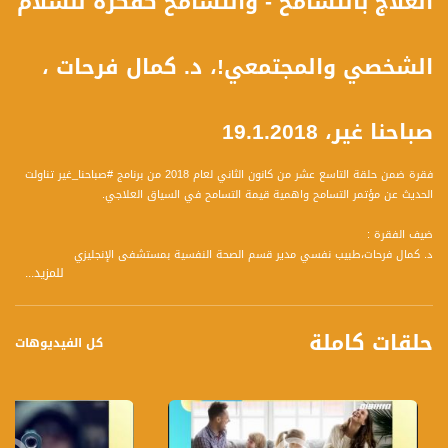
العلاج بالتسامح - والتسامح كفكرة للسلام
الشخصي والمجتمعي!، د. كمال فرحات ،
صباحنا غير، 19.1.2018
فقرة ضمن حلقة التاسع عشر من كانون الثاني لعام 2018 من برنامج #صباحنا_غير تناولت
الحديث عن مؤتمر التسامح واهمية قيمة التسامح في السياق العلاجي.
ضيف الفقرة :
د. كمال فرحات،طبيب نفسي مدير قسم الصحة النفسية بمستشفى الإنجليزي
للمزيد...
وتحدث عن المحاور التالية :
1 عن المؤتمر وموضوعاته؟
حلقات كاملة
2 ضيف المؤتمر كان د روبرت اترايت - الرائد في البحث العلمي بمجال التسامح - ومطور
كل الفيديوهات
برامج تربوية في ثمجال التسامح تحدث عن ابرز المواضيع التي تطرق لها في محاضرته؟
كيف يبدأ مفهوم التسامح بالتجلي الدين التربية
3 كيف يدخل مفهوم التسامح في السياق العلاجي ، ما المقصود بالعلاج بالتسامح"؟
4 غالبا التوجه للاخصائي النفسي يكون في حال مواجهة ازمات حياتية ، مع الاشخاص
الذين يؤثرون في حياتنا اشخاص مقربين مثل الاب او الام او الاخ او شريك الحياة ، وممكن