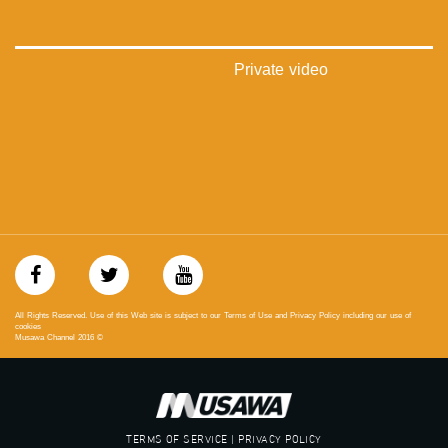
_ga=1.123333704.2101815806.1418341384
#_٤٨
48_#
Private video
‫#‏فلسطين_٤٨‬
‫#‏فلسطين_48‬
‪falasteen_48#‎‬
‫#‏عرب_٤٨
‪‎arab_48#‬
‫#‏تواصل‬
‫#‏اكسر_حصارك‬
‫#‏بلشنا_نرجع‬
‫#‏شعب_واحد‬
‪#‎mosawah‬
#musawa
#musawachannel
All Rights Reserved. Use of this Web site is subject to our Terms of Use and Privacy Policy including our use of
mosawah.com#
cookies
Musawa Channel
2016
©
#musawachannel.com
‪#‎Equality‬
‪#‎égalité‬
‫#‏مساواة‬
‫#‏حق‬
TERMS OF SERVICE | PRIVACY POLICY
‫#‏عدالة‬