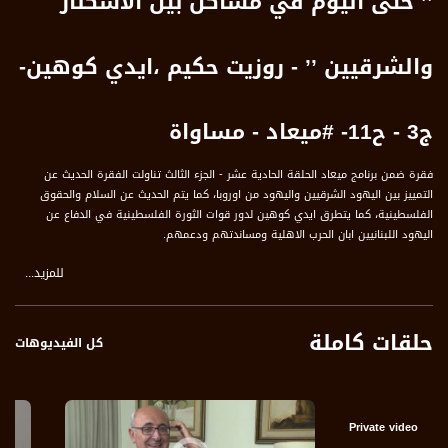
’’ حتى اليوم في مشاكل بين الاشكناز
والشرقيين ’’ - روزيت حكيم ،ايدي كوهين-
ج3 - ح11- #ميعاد - مساواة
فقرة ضمن برنامج ميعاد الحلقة الحادية عشر - الجزء الثالث تناولت الفقرة الحديث عن
التمييز بين اليهود الشرقيين واليهود من اوروبا، كما يتم الحديث عن السلام والحقوق
الفلسطينية، كما يتطرق ايدي كوهين لدور قوات الثورة الفلسطينية في الدفاع عن
اليهود اللبنانيين ابان الحرب الاهلية ومساندتهم ودعمهم.
للمزيد...
ضيوف الفقرة :
** روزيت حكيم ، صحافية اسرائيلية من اصل سوري
** ايدي كوهين ، كاتب واكاديمي اسرائيلي من اصل لبناني
حلقات كاملة
كل الفيديوهات
وتحدث الضيوف عن المحاور التالية :
روزيت :
1 من وقت ما جيت لاسرائيل تغيرت حياتنا دائرة كاملة
2 بحلم اوقات اني رجعت ع الشام بس اقرأ قصيدة لنزار قباني بحن وبشتاق
Private video
3 لو عندي مال متوفر بعمل بيت هون متل اللي ربيت فيه بالشام