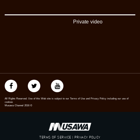
https://www.pinterest.com/musawachannel
فيميو:
https://vimeo.com/musawachannel
Private video
غوغل+:
://plus.google.com/u/0/b/115185778161375637310/115185778161375637310/posts/p/pub?
_ga=1.123333704.2101815806.1418341384
#_٤٨
48_#
‫#‏فلسطين_٤٨‬
‫#‏فلسطين_48‬
‪falasteen_48#‎‬
‫#‏عرب_٤٨
‪‎arab_48#‬
All Rights Reserved. Use of this Web site is subject to our Terms of Use and Privacy Policy including our use of
‫#‏تواصل‬
cookies
Musawa Channel
2016
©
‫#‏اكسر_حصارك‬
‫#‏بلشنا_نرجع‬
‫#‏شعب_واحد‬
‪#‎mosawah‬
#musawa
TERMS OF SERVICE | PRIVACY POLICY
#musawachannel