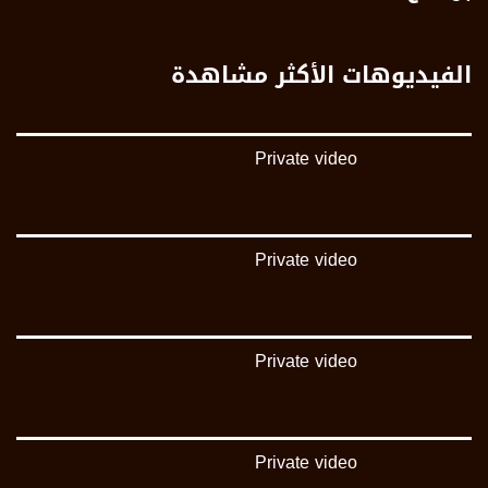
FEC: 5/6
للتواصل:
الفيديوهات الأكثر مشاهدة
بريد الكتروني:
anafalasteeni@musawachannel.com
Private video
للتفاعل:
الموقع الالكتروني:
www.musawachannel.com
Private video
فيسبوك:
https://www.facebook.com/musawachannel
تويتر:
Private video
https://twitter.com/musawachannel
يوتيوب:
https://www.youtube.com/channel/UCwJbDUmIxc-JX8PX53ek2Zg/feed
Private video
بينترست: