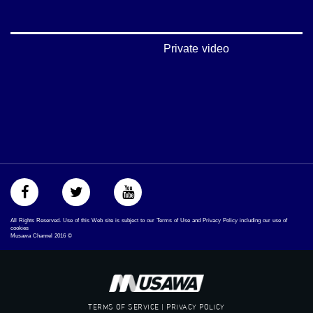
‫#‏تساوٍ‬
‫#‏تعادل‬
‫#‏تماثل‬
‫#‏تسوية‬
Private video
‫#‏معادلة‬
All Rights Reserved. Use of this Web site is subject to our Terms of Use and Privacy Policy including our use of
cookies
Musawa Channel
2016
©
TERMS OF SERVICE | PRIVACY POLICY