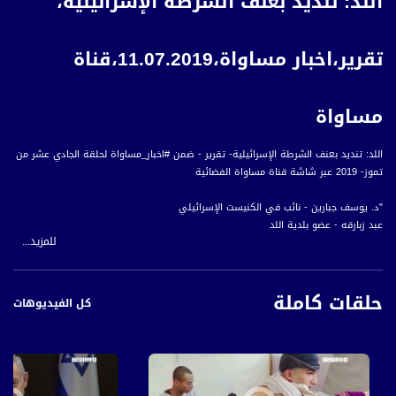
اللد: تنديد بعنف الشرطة الإسرائيلية،
تقرير،اخبار مساواة،11.07.2019،قناة
مساواة
اللد: تنديد بعنف الشرطة الإسرائيلية- تقرير - ضمن #اخبار_مساواة لحلقة الجادي عشر من
تموز- 2019 عبر شاشة قناة مساواة الفضائية
"د. يوسف جبارين - نائب في الكنيست الإسرائيلي
عبد زبارقه - عضو بلدية اللد
للمزيد...
أمير السعدي - زوج ضحية الاعتداء دعاء
حياة أبو شميس - يافا
حلقات كاملة
قناة مساواة الفضائية، صوت فلسطينيي الداخل - لاول مرة منذ ٧٠ عام
كل الفيديوهات
قناة مساواة الفضائية تبث عبر الحيّز الفضائي الفلسطيني PalSat وعلى مدار القمر
NileSat من خلال التردد التالي :
Downlink frequency - الترد :
12645 MHZ