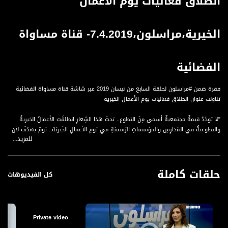
انطلاق فعاليات يوم الأعمال
الخيرية،مراسلون،7.4.2019- قناة مساواة
الفضائية
فقرة ضمن #مراسلون لحلقة السابع من نيسان 2019 عبر شاشة قناة مساواة الفضائية
تناولت عنوان انطلاق فعاليات يوم الأعمال الخيرية
"لا توجَدُ قيمةٌ مجتمعيةٌ أسمى مِنَ التطوع.. تحتَ هذا الشِعارِ انطلقَت الأعمالُ الخيريةُ
والتطوعيةُ في المَدارِسِ والمؤسساتِ الرَسميَةِ في يَومِ الأعمالِ الخَيريَة.. يَومٌ يهدُفُ لأن
للمزيد...
تكونَ سائِرَ الأيامِ في العامِ كمِثلِه.. للحَثِ على قِيَمِ التَطوعِ والعطاءِ والبَذلِ لأجلِ الآخرين...
حلقات كاملة
كل الفيديوهات
مراسلون هو برنامج أسبوعي لنقل القصص والقضايا الاجتماعية والاقتصادية والسياسية
المميزة في البلاد من خلال صوت مراسلينا وعدسة طواقمنا في الميدان. تقدمه: نسرين
إبراهيم أبو غوش.
Private video
#مراسلون يأتيكم كل احد الساعة 18:30 بتوقيت القدس والاعادة ايام الاثنين والاربعاء