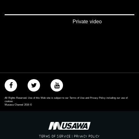
‪#‎mosawah‬
#musawa
#musawachannel
mosawah.com#
Private video
#musawachannel.com
‪#‎Equality‬
‪#‎égalité‬
‫#‏مساواة‬
‫#‏حق‬
‫#‏عدالة‬
‫#‏تساوٍ‬
‫#‏تعادل‬
‫#‏تماثل‬
‫#‏تسوية‬
‫#‏معادلة‬
All Rights Reserved. Use of this Web site is subject to our Terms of Use and Privacy Policy including our use of
cookies
Musawa Channel
2016
©
TERMS OF SERVICE | PRIVACY POLICY