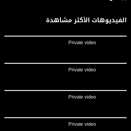
بينترست:
https://www.pinterest.com/musawachannel
الفيديوهات الأكثر مشاهدة
فيميو:
https://vimeo.com/musawachannel
Private video
غوغل+:
://plus.google.com/u/0/b/115185778161375637310/115185778161375637310/posts/p/pub?
_ga=1.123333704.2101815806.1418341384
#_٤٨
Private video
48_#
‫#‏فلسطين_٤٨‬
‫#‏فلسطين_48‬
‪falasteen_48#‎‬
Private video
‫#‏عرب_٤٨
‪‎arab_48#‬
‫#‏تواصل‬
‫#‏اكسر_حصارك‬
‫#‏بلشنا_نرجع‬
Private video
‫#‏شعب_واحد‬