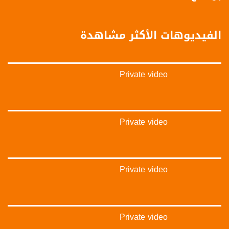
Downlink frequency - الترد :
12645 MHZ
الفيديوهات الأكثر مشاهدة
Polarity - الاستقطاب:
Horizontal
Private video
Symb.Rate - معدل الترميز:
27.500 MS/s
FEC - تصحيح الخطأ :
Private video
5/6
عربسات Arabsat Badr 4 at 26.0 east
Private video
DL: 11958 H
SR: 27500
FEC: 5/6
للتواصل:
Private video