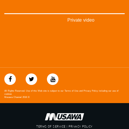
بريد الكتروني:
anafalasteeni@musawachannel.com
للتفاعل:
Private video
الموقع الالكتروني:
www.musawachannel.com
فيسبوك:
https://www.facebook.com/musawachannel
تويتر:
https://twitter.com/musawachannel
يوتيوب:
https://www.youtube.com/channel/UCwJbDUmIxc-JX8PX53ek2Zg/feed
All Rights Reserved. Use of this Web site is subject to our Terms of Use and Privacy Policy including our use of
cookies
Musawa Channel
2016
©
بينترست:
https://www.pinterest.com/musawachannel
فيميو:
https://vimeo.com/musawachannel
TERMS OF SERVICE | PRIVACY POLICY