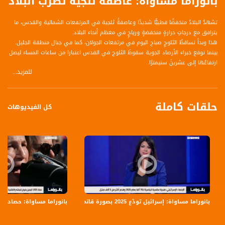
بانوراما مساواة: عاصفة ثلجية تضرب البلاد
تشهدُ البلادُ منخفضًا قطبيًّا شديدًا وعاصفةً ثلجية في المرتفعات الشمالية والقدس، ما
يترافق مع درجاتِ حرارةٍ منخفضةٍ ورياحٍ في معظم أنحاء البلاد.
هذا وبدأ تساقطُ الثلوجِ صباح اليوم في مرتفعات الجولان، كما في جبال منطقة الجليل.
بينما توقع خبراء الأرصاد الجوية سقوطَ الثلوج في القدس اعتبارا من ساعات المساء ليصل
ارتفاعُها إلى عشرينَ سنيمترًا.
للمزيد...
مراسلة قناة مساواة - رماح مفيد
حلقات كاملة
كل الفيديوهات
قناة مساواة الفضائية، صوت فلسطينيي الداخل - لاول مرة منذ ٧٠ عام
قناة مساواة الفضائية تبث عبر الحيّز الفضائي الفلسطيني PalSat وعلى مدار القمر
NileSat من خلال التردد التالي :
Downlink frequency - الترد :
12645 MHZ
Polarity - الاستقطاب:
بانوراما مساواة: إسرائيل تودّع 2025 بصورة قاتمة
بانوراما مساواة: حصاد عام 2025 دموع لا تجف بنار الجريمة و اليمين يفرض قبضته والفاشية
Horizontal
Symb.Rate - معدل الترميز: