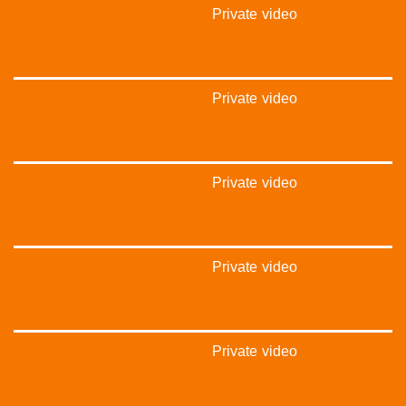
‫#‏فلسطين_48‬
Private video
‪falasteen_48#‎‬
‫#‏عرب_٤٨
‪‎arab_48#‬
‫#‏تواصل‬
‫#‏اكسر_حصارك‬
Private video
‫#‏بلشنا_نرجع‬
‫#‏شعب_واحد‬
‪#‎mosawah‬
#musawa
Private video
#musawachannel
mosawah.com#
#musawachannel.com
‪#‎Equality‬
‪#‎égalité‬
Private video
‫#‏مساواة‬
‫#‏حق‬
‫#‏عدالة‬
‫#‏تساوٍ‬
‫#‏تعادل‬
Private video
‫#‏تماثل‬
‫#‏تسوية‬
‫#‏معادلة‬