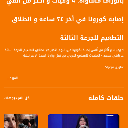
بانوراما مساواة: 4 وفيات و أكثر من ألفي
إصابة كورونا في أخر ٢٤ ساعة و انطلاق
التطعيم للجرعة الثالثة
4 وفيات و أكثر من ألفي إصابة بكورونا في اليوم الأخير مع انطلاق التطعيم للجرعة الثالثة
د. زاهي سعيد - المتحدث للمجتمع العربي من قبل وزارة الصحة الاسرائيلية
عناوين فرعية:
للمزيد...
وزارة الصحة تبدأ حملة التطعيم بالجرعة الثالثة ضد فيروس كورونا بالتعاون مع صناديق
المرضى في البلاد
حلقات كاملة
رئيس الوزراء يقول إن خطة التطعيم تسعى للوصول الى أكثر من مليون شخص في جيل
كل الفيديوهات
60 عاما فما فوق
مستشفيات تعبر عن قلقها من عدم قدرتها على استقبال المزيد من مصابي كورونا في
الأيام المقبلة