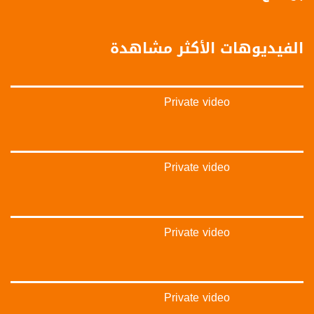
بينترست:
https://www.pinterest.com/musawachannel
الفيديوهات الأكثر مشاهدة
فيميو:
https://vimeo.com/musawachannel
Private video
غوغل+:
://plus.google.com/u/0/b/115185778161375637310/115185778161375637310/posts/p/pub?
_ga=1.123333704.2101815806.1418341384
#_٤٨
Private video
48_#
‫#‏فلسطين_٤٨‬
‫#‏فلسطين_48‬
‪falasteen_48#‎‬
Private video
‫#‏عرب_٤٨
‪‎arab_48#‬
‫#‏تواصل‬
‫#‏اكسر_حصارك‬
‫#‏بلشنا_نرجع‬
Private video
‫#‏شعب_واحد‬