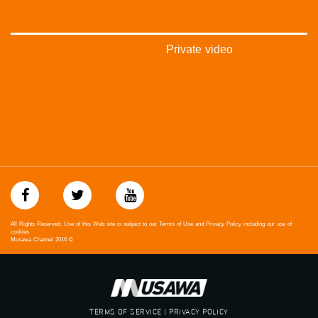
‪#‎mosawah‬
#musawa
#musawachannel
mosawah.com#
Private video
#musawachannel.com
‪#‎Equality‬
‪#‎égalité‬
‫#‏مساواة‬
‫#‏حق‬
‫#‏عدالة‬
‫#‏تساوٍ‬
‫#‏تعادل‬
‫#‏تماثل‬
‫#‏تسوية‬
‫#‏معادلة‬
All Rights Reserved. Use of this Web site is subject to our Terms of Use and Privacy Policy including our use of
cookies
Musawa Channel
2016
©
TERMS OF SERVICE | PRIVACY POLICY