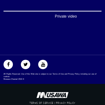
‫#‏تواصل‬
‫#‏اكسر_حصارك‬
‫#‏بلشنا_نرجع‬
‫#‏شعب_واحد‬
Private video
‪#‎mosawah‬
#musawa
#musawachannel
mosawah.com#
#musawachannel.com
‪#‎Equality‬
‪#‎égalité‬
‫#‏مساواة‬
‫#‏حق‬
‫#‏عدالة‬
‫#‏تساوٍ‬
‫#‏تعادل‬
All Rights Reserved. Use of this Web site is subject to our Terms of Use and Privacy Policy including our use of
‫#‏تماثل‬
cookies
Musawa Channel
2016
©
‫#‏تسوية‬
‫#‏معادلة‬
TERMS OF SERVICE | PRIVACY POLICY