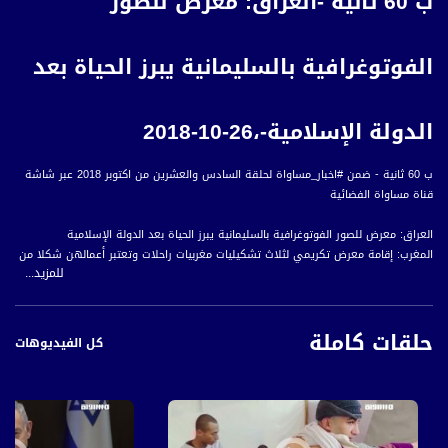
ب 60 ثانية -العراق: معرض للصور
الفوتوغرافية بالسليمانية يبرز الحياة بعد
الدولة الإسلامية-،26-10-2018
ب 60 ثانية - ضمن #اخبار_مساواة لحلقة السادس والعشرين من اكتوبر 2018 عبر شاشة
قناة مساواة الفضائية
العراق: معرض للصور الفوتوغرافية بالسليمانية يبرز الحياة بعد الدولة الإسلامية
المغرب: إقامة معرض تكريمي لثلاث تشكيليات مغربيات راحلات وتعتبر أعمالهن شكلا من
للمزيد...
أشكال النضال من أجل تحرير المرأة
باريس: متحف يجمع القطع الأثرية من الحرب العالمية الأولى يقدم نظرة ثابتة على
القصص الأنسانية وراء الحرب
حلقات كاملة
إندونيسيا: عمل مبادرة تسمح للسكان بركوب الحافلات مجانا مقابل تسليم الزجاجات
كل الفيديوهات
البلاستيكية بهدف إعادة تدويرها
الصين: إقبال كبير على متاجر آبل بعد إطلاق هاتفها الجديد آيفون تن آر