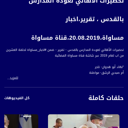
تحضيرات الأهالي لعودة المدارس
بالقدس ، تقرير،اخبار
مساواة،20.08.2019،قناة مساواة
تحضيرات الأهالي لعودة المدارس بالقدس - تقرير - ضمن #اخبار_مساواة لحلقة العشرين
من اب لعام 2019 عبر شاشة قناة مساواة الفضائية
"نهاد أبو هدوان- تاجر
أم صبحي الرشق- مواطنة
للمزيد...
الحج زين السلايمة- مواطن
حلقات كاملة
كل الفيديوهات
أخبار مساواة هي نشرة إخبارية يومية على مدار الساعة لأبرز القضايا الاجتماعية،
الاقتصادية، الثقافية والسياسية للمواطن العربي الفلسطيني في الداخل.
#اخبار_مساواة يومياً الساعة 6:00 مساءً بتوقيت القدس