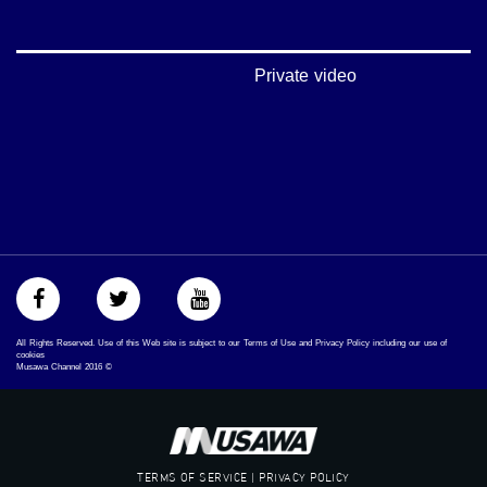
#musawachannel.com
‪#‎Equality‬
‪#‎égalité‬
‫#‏مساواة‬
Private video
‫#‏حق‬
‫#‏عدالة‬
‫#‏تساوٍ‬
‫#‏تعادل‬
‫#‏تماثل‬
‫#‏تسوية‬
‫#‏معادلة‬
All Rights Reserved. Use of this Web site is subject to our Terms of Use and Privacy Policy including our use of
cookies
Musawa Channel
2016
©
TERMS OF SERVICE | PRIVACY POLICY