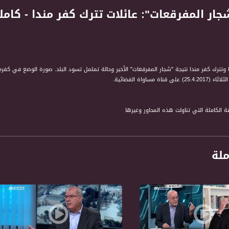
 وتترك كفر مندا نتيجة "شجار المفرقعات" الأخير وحالة تململ تسود البلد. صورة الوضع في كفرم
اة مساواة الفضائية.
ة الكاملة التي تناولت هذه المحاور وغيرها
" في كفرمندا. عائلات تترك بيوتها وحالة تململ في
ملة
يس: قراءة في انتخابات الرئاسة الفرنسية وصعود ماكرون
انية.
كم الشرعية: تعيين المحامية هناء خطيب من طمرة قاضية
ياب رؤساء السلطات المحلية العربية عن الفعاليات. هل