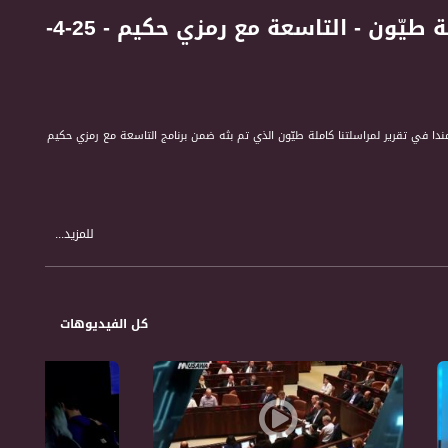
تقرير - "شجار المفرقعات": عائلات تترك كفر مندا - كاملة طيّون - التاسعة مع رمزي حكيم - 25-4-
ندا في تقرير لمراسلتنا كاملة طيّون الذي تم بثه ضمن برنامج التاسعة مع رمزي حكيم
للمزيد...
كل الفيديوهات