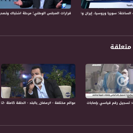
خنة؛ سوريا وروسيا، إيران واسرائيل، ماذا تغيّر؟!- الكاملة -11-5-2018- التاسعة
قرارات المجلس الوطني؛ مرحلة اشتباك وتصحيح لخلل أوسلو – الك
 والحركة الوطنية الفلسطينية. لقاء خاص من العاصمة
مع مؤلف الكتاب، الاعلامي والدبلوماسي الفلسطيني حسّان فتحي
تسجيل حلقة 25-4-2017على قناة اليوتيوب الرسمية
متعلقة
حكيم " برنامج حواري اسبوعي يتناول قضايا الداخل ارتباطا باحداث الساعة في الشان السياسي و
 المشاهد في الداخل وكذلك اهتمامات الفلسطيني والعربي عموما. الى جانب ذلك فان البرنامج يثي
ة، صوت فلسطينيي الداخل - لاول مرة منذ ٧٠ عام
الفضائي الفلسطيني PalSat وعلى مدار القمر NileSat من خلال التردد التالي :
 :
تسجيل رقم قياسي بإصابات كورونا وتراجع الحصيلة النشطة،اخبارمساواة،26.08.20.مساواة
عوالم مختلفة - #رمضان_بالبلد - الحلقة كاملة -12-6-2016 - قناة مساواة الفضائية