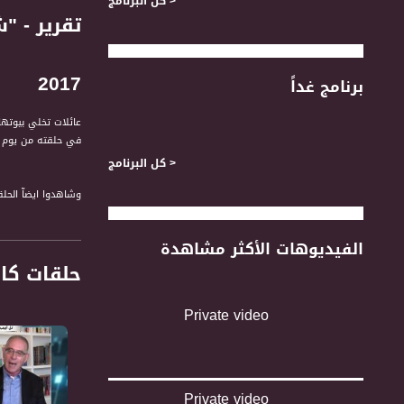
< كل البرنامج
2017
برنامج غداً
عائلات تخلي بيوتها
في حلقته من يوم الثلاثاء (25.4.2017) على قن
< كل البرنامج
وشاهدوا ايضآ الحلق
** "شجار المفرقعات
الفيديوهات الأكثر مشاهدة
البلد.
حلقات كا
** لقاء خاص من بار
ولابان الى الجولة الث
Private video
** سابقة في المحا
شرعية لأول مرة.
** اضراب الأسرى وغ
Private video