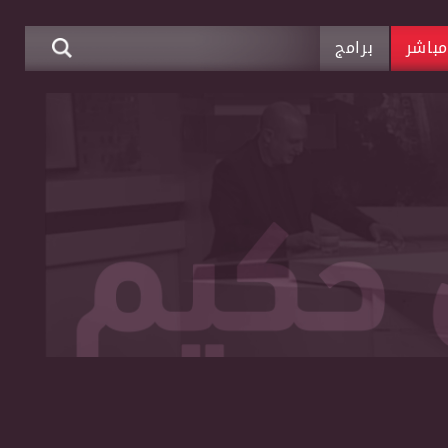
باشر
برامج