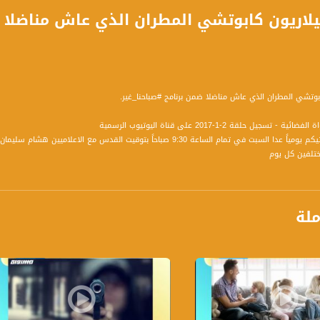
ابوتشي المطران الذي عاش مناضلا ضمن برنامج #صباحنا_غير.
تسجيل حلقة 2-1-2017 على قناة اليوتيوب الرسمية
برنامج صباحنا غير يأتيكم يومياً عدا السبت في تمام الساعة 9:30 صباحاً
تلفين كل يوم
ة، صوت فلسطينيي الداخل - لاول مرة منذ ٧٠ عام
ملة
الفضائي الفلسطيني PalSat وعلى مدار القمر NileSat من خلال التردد التالي :
 :