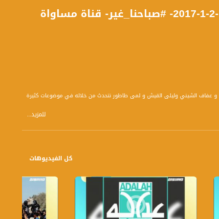
تقرير - هيلاريون كابوتشي المطران الذي عاش مناضلا -2-1-2017- #صباحنا_غير- قناة مساواة
 بتوقيت القدس مع الاعلاميين هشام سليمان و عفاف الشيني وليلى القيش و لمى طاطور نتحدث من خلاله في موضوعات كثيرة
للمزيد...
كل الفيديوهات