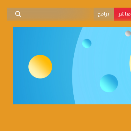
باشر
برامج