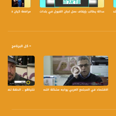
عدالة يطالب بإيقاف عمل لجان القبول في بلدات الجليل والنقب،الكاملة،صباحنا غير،6
مرافعة كيان في الولايات
< كل البرنامج
سعة مع رمزي حكيم - 28-7-2017 - مساواة
الاقتصاد في المجتمع العربي يواجه مشكلة التصدير للخارج بسبب السياسات الاسرائيلية - 12- اله
نتنياهو .. الحلقة تضيق بجدية ! - وائل عو