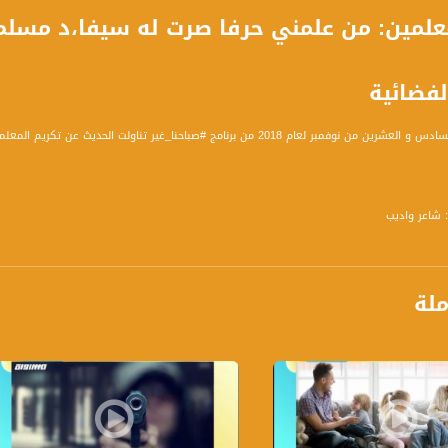
لفضائية
2018 من برنامج #صباحنا_غير تناولت الحديث عن تكريم المعلمين: من علمني حرفا صرت له سيفا
يف بدأت؟
ملة
بناء المجتمعي إلى جانب البناء العلمي
معلم اليوم
 التي تُبنى بين الطالب والمعلم
لحصاد" لثمار المجهود