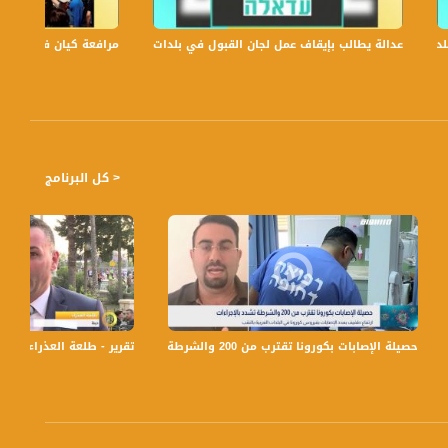
عدالة يطالب بإيقاف عمل لجان القبول في بلدات الجليل والنقب،الكاملة،صباحنا غير،6
مرافعة كيان في الولايات
< كل البرنامج
س،اخبار مساواة،01.05.2020
حصيلة الإصابات بكورونا تقترب من 200 والشرطة تشدد بالإجراءات،أمير عليمي،بانوراما مساواة،11.6
تقرير - طلعة العذراء - حيفا - #صباحنا_غير- 11-4-2016- قن