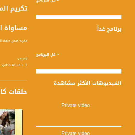
< كل البرنامج
مساواة ا
برنامج غداً
فقرة ضمن حلقة السادس و العشرين من نوفمبر لعام 
< كل البرنامج
الضيف:
1. د مسلم محاميد : شاعر واديب
المحاور :
الفيديوهات الأكثر مشاهدة
- فكرة المبادرة: ك
حلقات كا
- دور المعلم في ال
- التحول في دور ال
- العلاقة الإنسانية
Private video
- التكريم وشعور "ا
تسجيل حلقة 26-11-2018 على قناة اليوتيوب الرسمية
Private video