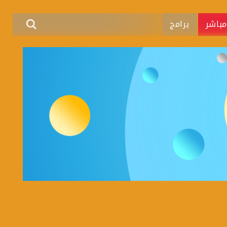
باشر
برامج