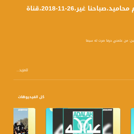
تكريم المعلمين: من علمني حرفا صرت له سيفا،د مسلم محاميد،صباحنا غير،26-11-2018،قناة
للمزيد...
كل الفيديوهات