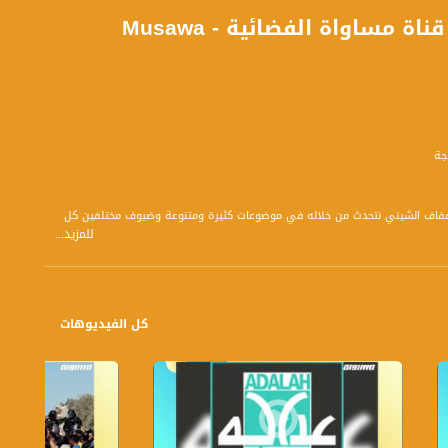
جلال هريش- اسلوب النمذجة - صباحنا غير -17-1-2016 - قناة مساواة الفضائية - Musawa
جة
بتوقيت القدس مع الاعلاميين دريد لداوي و عفاف الشيني نتحدث من خلاله في موضوعات كثيرة ومتنوعة وضيوف مختلفين كل
للمزيد...
كل الفيديوهات