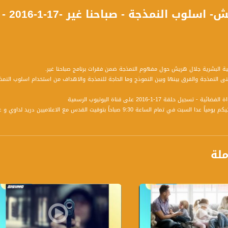
مية البشرية جلال هريش حول مفهوم النمذجة ضمن فقرات برنامج صباحنا غير.
 النمذجة والفرق بينها وبين النموذج وما الحاجة للنمذجة والاهداف من استخدام اسلوب النمذ
سجيل حلقة 17-1-2016 على قناة اليوتيوب الرسمية
برنامج صباحنا غير يأتيكم يومياً عدا السبت في تمام الساعة 9:30 صباحاً 
ملة
ة، صوت فلسطينيي الداخل - لاول مرة منذ ٧٠ عام
الفضائي الفلسطيني PalSat وعلى مدار القمر NileSat من خلال التردد التالي :