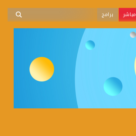
باشر
برامج