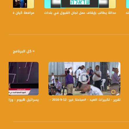
عدالة يطالب بإيقاف عمل لجان القبول في بلدات الجليل والنقب،الكاملة،صباحنا غير،6
مرافعة كيان في الولايات
< كل البرنامج
تقرير - تكبيرات العيد - #صباحنا_غير- 12-9-2016 - قناة مساواة الفضائية
هودية بسبب مشاركتهم في إضراب الكرامة
يسرائيل هيوم : وزارة الصحة فقد