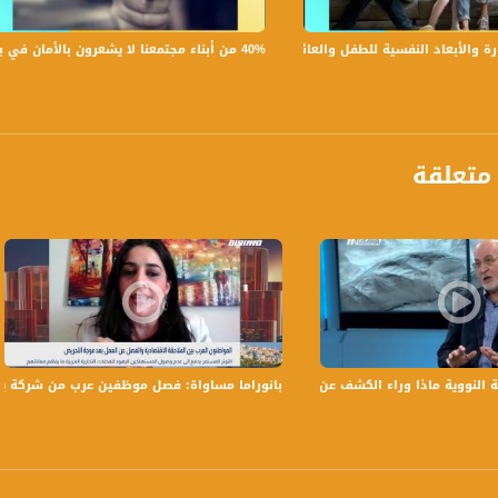
 :
40% من أبناء مجتمعنا لا يشعرون بالأمان في بلداتهم!،الكاملة،صباحنا غير،28.6.2019،قناة مساواة
لأبعاد النفسية للطفل والعائلة،الكاملة،صباحنا غير،30.6.2019،قناة مساواة
متعلقة
النووية ماذا وراء الكشف عن تدمير المفاعل السوري! ،عصام مخول،التاسعة، 23.3.2018
بانوراما مساواة: فصل موظفين عرب من شركة ي
anafalasteeni@m
www.mu