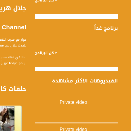
< كل البرنامج
Channel
برنامج غداً
حوار مع مدرب التن
يتحدث جلال عن معنى
< كل البرنامج
لمتابعي قناة مساواة الفضائية - ت
يوم .
الفيديوهات الأكثر مشاهدة
ضيوف الحلقة هم :
حلقات كا
1-: يوسف نجم - طبيب
2- دنيا مخلوف - مستشارة تنظيميّة وتسويقيّة
3- سما واكيم - فنانة
Private video
4- جلال هريش - مدرب تنمية بشرية
قناة مساواة الفضائي
قناة مساواة الفضائية تبث عبر الحيّز 
Private video