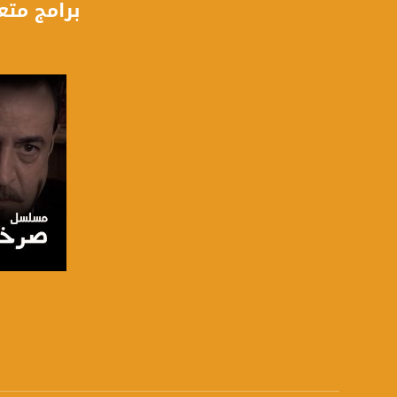
برامج متع
فيسبوك:
com/musawachannel
تويتر:
.com/musawachannel
يوتيوب:
X8PX53ek2Zg/feed
بينترست:
com/musawachannel
فيميو:
com/musawachannel
غوغل+:
صفحة ا
815806.1418341384
#_٤٨
48_#
‫#‏فلسطين_٤٨‬