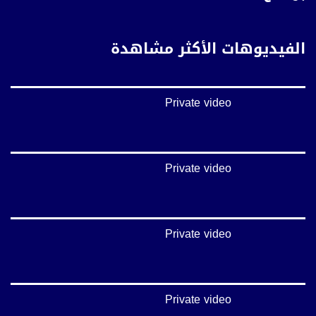
يوتيوب:
https://www.youtube.com/channel/UCwJbDUmIxc-JX8PX53ek2Zg/feed
الفيديوهات الأكثر مشاهدة
بينترست:
https://www.pinterest.com/musawachannel
Private video
فيميو:
https://vimeo.com/musawachannel
غوغل+:
://plus.google.com/u/0/b/115185778161375637310/115185778161375637310/posts/p/pub?
Private video
_ga=1.123333704.2101815806.1418341384
#_٤٨
48_#
Private video
‫#‏فلسطين_٤٨‬
‫#‏فلسطين_48‬
‪falasteen_48#‎‬
‫#‏عرب_٤٨
‪‎arab_48#‬
Private video
‫#‏تواصل‬