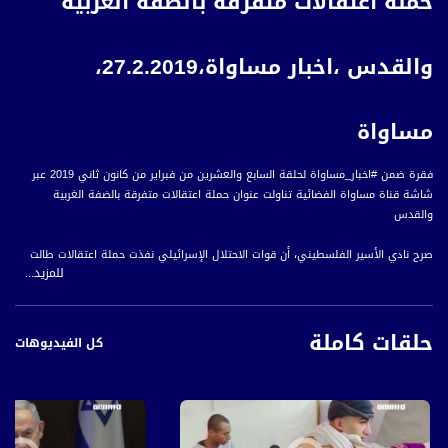
حملة اعتقالات متفرقة بالضفة الغربية
والقدس ،اخبار مساواة،27.2.2019،
مساواة
فقرة ضمن #اخبار_مساواة لحلقة السابع والعشرين من فبراير من كانون ثاني 2019 عبر
شاشة قناة مساواة الفضائية تناولت عنوان حملة اعتقالات متفرقة بالضفة الغربية
والقدس
صرح نادي الأسير الفلسطيني، أن قوات الاحتلال الإسرائيلي نفذت حملة اعتقالات طالت
للمزيد...
أربعة وثلاثين مواطنا فلسطينيا، على الأقل من الضفة الغربية والقدس المحتلة، على
رأسهم محافظ مدينة القدس، عدنان غيث وعضو المجلس الثوري لحركة "فتح" زكريا
الزبيدي.
حلقات كاملة
وأصدر جيش الاحتلال الإسرائيلي بيانا اتهم فيه المعتقلين بالمشاركة في أعمال عدائية
كل الفيديوهات
ضد قواته.
وكانت قوات الاحتلال قد اعتقلت خلال الأسبوع المنصرم أكثر من مئة مقدسي، على
خلفية فتح باب الرحمة، في مواجهة إجراءات الاحتلال التعسفية في المسجد الأقصى
المبارك.