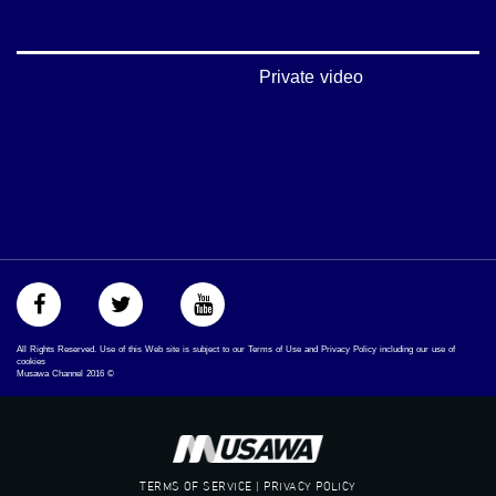
‫#‏اكسر_حصارك‬
‫#‏بلشنا_نرجع‬
‫#‏شعب_واحد‬
‪#‎mosawah‬
Private video
#musawa
#musawachannel
mosawah.com#
#musawachannel.com
‪#‎Equality‬
‪#‎égalité‬
‫#‏مساواة‬
‫#‏حق‬
‫#‏عدالة‬
‫#‏تساوٍ‬
‫#‏تعادل‬
‫#‏تماثل‬
All Rights Reserved. Use of this Web site is subject to our Terms of Use and Privacy Policy including our use of
‫#‏تسوية‬
cookies
Musawa Channel
2016
©
‫#‏معادلة‬
TERMS OF SERVICE | PRIVACY POLICY