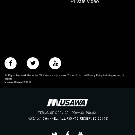
Private video
‫#‏معادلة‬
All Rights Reserved. Use of this Web site is subject to our Terms of Use and Privacy Policy including our use of
cookies
Musawa Channel
2016
©
TERMS OF SERVICE | PRIVACY POLICY
©2017 MUSAWA CHANNEL. ALL RIGHTS RESERVED.