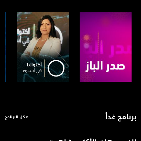
فيسبوك:
https://www.facebook.com/musawachannel
تويتر:
https://twitter.com/musawachannel
يوتيوب:
https://www.youtube.com/channel/UCwJbDUmIxc-JX8PX53ek2Zg/feed
بينترست:
https://www.pinterest.com/musawachannel
فيميو:
https://vimeo.com/musawachannel
صفحة البرنامج
صفحة البرنامج
غوغل+:
://plus.google.com/u/0/b/115185778161375637310/115185778161375637310/posts/p/pub?
برنامج غداً
< كل البرنامج
_ga=1.123333704.2101815806.1418341384
#_٤٨
48_#