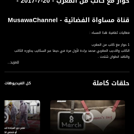
حوار مع كاتب من المغرب - 20-7-2017 -
قناة مساواة الفضائية - MusawaChannel
فعاليات ثقافية هذا المساء :
1 حوار مع كاتب من المغرب
الكاتب والاديب المغربي محمد برادة لأول مرة في حيفا عبر السكايب يحاوره الكاتب
والناقد انطوان شلحت .
للمزيد...
قناة مساواة الفضائية، صوت فلسطينيي الداخل - لاول مرة منذ ٧٠ عام
حلقات كاملة
كل الفيديوهات
قناة مساواة الفضائية تبث عبر الحيّز الفضائي الفلسطيني PalSat وعلى مدار القمر
NileSat من خلال التردد التالي :
Downlink frequency - الترد :
12645 MHZ
Polarity - الاستقطاب:
Horizontal